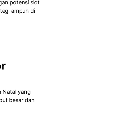
an potensi slot
ategi ampuh di
r
a Natal yang
yout besar dan