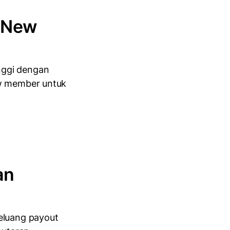
 New
nggi dengan
ew member untuk
an
peluang payout