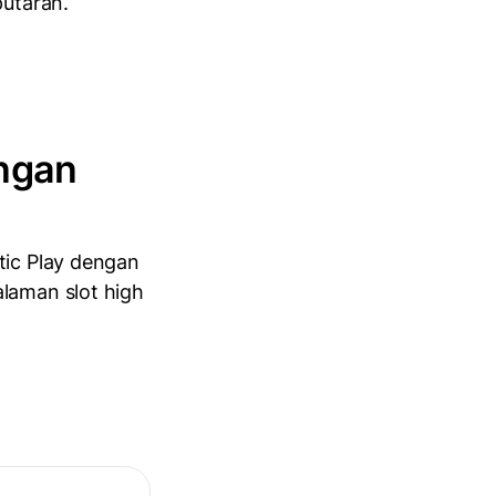
putaran.
engan
tic Play dengan
alaman slot high