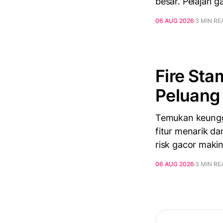
besar. Pelajari 
06 AUG 2026
3 MIN RE
Fire Sta
Peluang
Temukan keunggul
fitur menarik da
risk gacor maki
06 AUG 2026
3 MIN RE