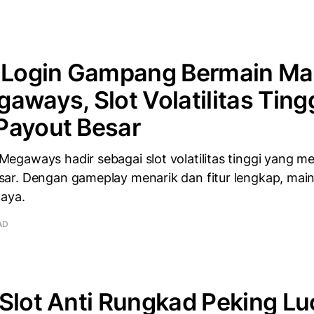
& Login Gampang Bermain 
aways, Slot Volatilitas Ting
Payout Besar
gaways hadir sebagai slot volatilitas tinggi yang me
r. Dengan gameplay menarik dan fitur lengkap, main
caya.
AD
Slot Anti Rungkad Peking Lu