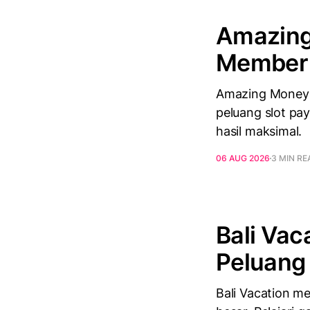
Amazing
Member 
Amazing Money M
peluang slot pa
hasil maksimal.
06 AUG 2026
3 MIN RE
Bali Vac
Peluang 
Bali Vacation m