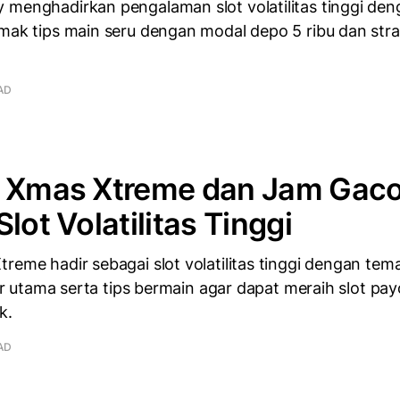
 menghadirkan pengalaman slot volatilitas tinggi deng
imak tips main seru dengan modal depo 5 ribu dan str
AD
s Xmas Xtreme dan Jam Gaco
lot Volatilitas Tinggi
reme hadir sebagai slot volatilitas tinggi dengan tem
itur utama serta tips bermain agar dapat meraih slot pa
k.
AD