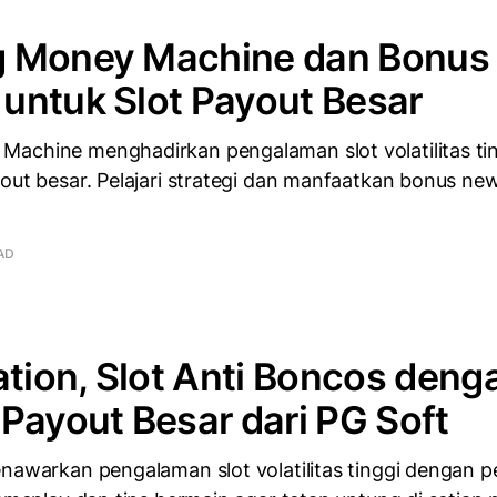
 Money Machine dan Bonus
untuk Slot Payout Besar
achine menghadirkan pengalaman slot volatilitas ti
yout besar. Pelajari strategi dan manfaatkan bonus n
AD
ation, Slot Anti Boncos deng
Payout Besar dari PG Soft
enawarkan pengalaman slot volatilitas tinggi dengan 