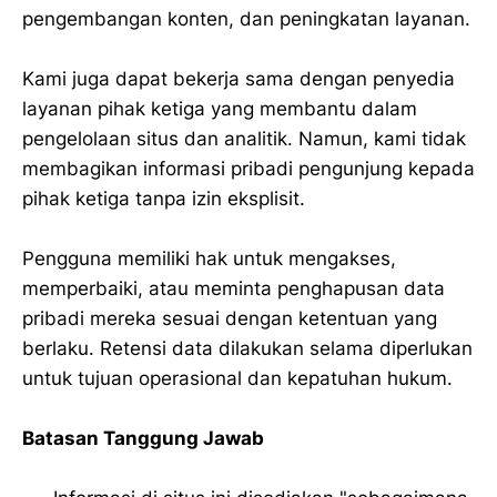
pengembangan konten, dan peningkatan layanan.
Kami juga dapat bekerja sama dengan penyedia
layanan pihak ketiga yang membantu dalam
pengelolaan situs dan analitik. Namun, kami tidak
membagikan informasi pribadi pengunjung kepada
pihak ketiga tanpa izin eksplisit.
Pengguna memiliki hak untuk mengakses,
memperbaiki, atau meminta penghapusan data
pribadi mereka sesuai dengan ketentuan yang
berlaku. Retensi data dilakukan selama diperlukan
untuk tujuan operasional dan kepatuhan hukum.
Batasan Tanggung Jawab