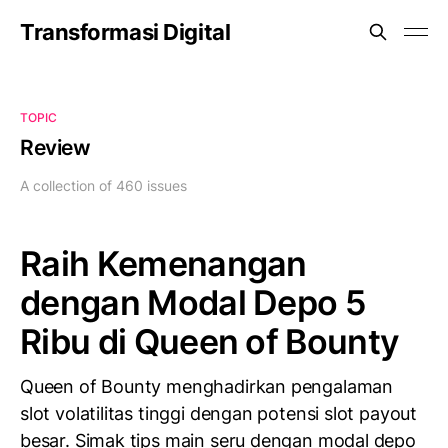
Transformasi Digital
TOPIC
Review
A collection of 460 issues
Raih Kemenangan
dengan Modal Depo 5
Ribu di Queen of Bounty
Queen of Bounty menghadirkan pengalaman
slot volatilitas tinggi dengan potensi slot payout
besar. Simak tips main seru dengan modal depo