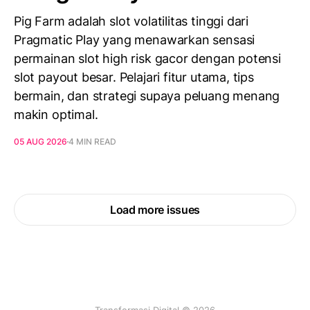
Pig Farm adalah slot volatilitas tinggi dari
Pragmatic Play yang menawarkan sensasi
permainan slot high risk gacor dengan potensi
slot payout besar. Pelajari fitur utama, tips
bermain, dan strategi supaya peluang menang
makin optimal.
05 AUG 2026
4 MIN READ
Load more issues