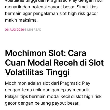
volatilitas tinggi dari Pragmatic Play dengan fitur
menarik dan potensi payout besar. Simak tips
bermain agar pengalaman slot high risk gacor
makin maksimal.
06 AUG 2026
3 MIN READ
Mochimon Slot: Cara
Cuan Modal Receh di Slot
Volatilitas Tinggi
Mochimon adalah slot dari Pragmatic Play
dengan tema unik dan gameplay menarik.
Pelajari tips bermain modal kecil di slot high risk
gacor dengan peluang payout besar.