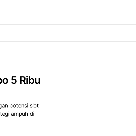
o 5 Ribu
an potensi slot
ategi ampuh di