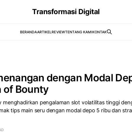
Transformasi Digital
BERANDA
ARTIKEL
REVIEW
TENTANG KAMI
KONTAK
menangan dengan Modal Dep
 of Bounty
 menghadirkan pengalaman slot volatilitas tinggi deng
imak tips main seru dengan modal depo 5 ribu dan str
AD