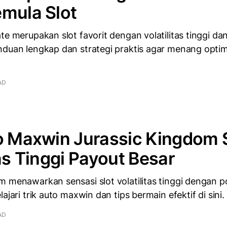
mula Slot
te merupakan slot favorit dengan volatilitas tinggi da
duan lengkap dan strategi praktis agar menang optima
AD
o Maxwin Jurassic Kingdom 
tas Tinggi Payout Besar
 menawarkan sensasi slot volatilitas tinggi dengan po
ajari trik auto maxwin dan tips bermain efektif di sini.
AD