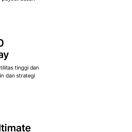
0
ay
litas tinggi dan
in dan strategi
ltimate