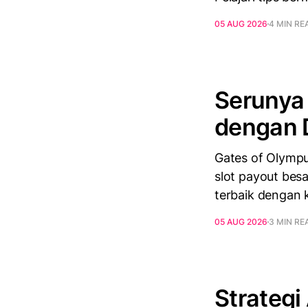
05 AUG 2026
4 MIN RE
Serunya
dengan 
Gates of Olympu
slot payout besa
terbaik dengan
05 AUG 2026
3 MIN RE
Strateg