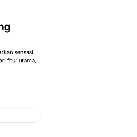
ng
arkan sensasi
ri fitur utama,