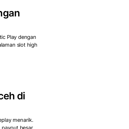
engan
tic Play dengan
alaman slot high
ceh di
eplay menarik.
g payout besar.