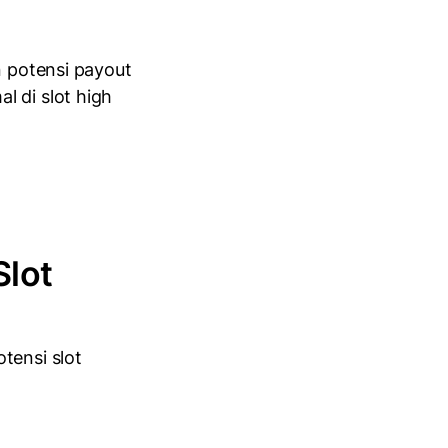
n potensi payout
l di slot high
Slot
tensi slot