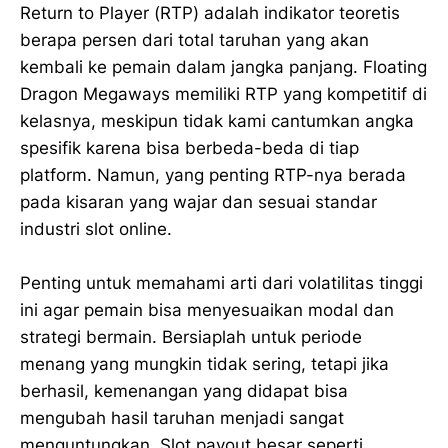
Return to Player (RTP) adalah indikator teoretis
berapa persen dari total taruhan yang akan
kembali ke pemain dalam jangka panjang. Floating
Dragon Megaways memiliki RTP yang kompetitif di
kelasnya, meskipun tidak kami cantumkan angka
spesifik karena bisa berbeda-beda di tiap
platform. Namun, yang penting RTP-nya berada
pada kisaran yang wajar dan sesuai standar
industri slot online.
Penting untuk memahami arti dari volatilitas tinggi
ini agar pemain bisa menyesuaikan modal dan
strategi bermain. Bersiaplah untuk periode
menang yang mungkin tidak sering, tetapi jika
berhasil, kemenangan yang didapat bisa
mengubah hasil taruhan menjadi sangat
menguntungkan. Slot payout besar seperti