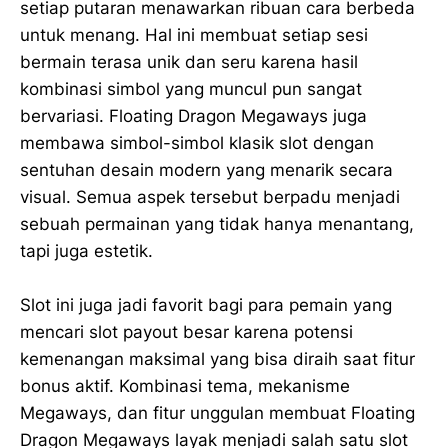
setiap putaran menawarkan ribuan cara berbeda
untuk menang. Hal ini membuat setiap sesi
bermain terasa unik dan seru karena hasil
kombinasi simbol yang muncul pun sangat
bervariasi. Floating Dragon Megaways juga
membawa simbol-simbol klasik slot dengan
sentuhan desain modern yang menarik secara
visual. Semua aspek tersebut berpadu menjadi
sebuah permainan yang tidak hanya menantang,
tapi juga estetik.
Slot ini juga jadi favorit bagi para pemain yang
mencari slot payout besar karena potensi
kemenangan maksimal yang bisa diraih saat fitur
bonus aktif. Kombinasi tema, mekanisme
Megaways, dan fitur unggulan membuat Floating
Dragon Megaways layak menjadi salah satu slot