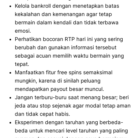
Kelola bankroll dengan menetapkan batas
kekalahan dan kemenangan agar tetap
bermain dalam kendali dan tidak terbawa
emosi.
Perhatikan bocoran RTP hari ini yang sering
berubah dan gunakan informasi tersebut
sebagai acuan memilih waktu bermain yang
tepat.
Manfaatkan fitur free spins semaksimal
mungkin, karena di sinilah peluang
mendapatkan payout besar muncul.
Jangan terburu-buru saat menang besar; beri
jeda atau stop sejenak agar modal tetap aman
dan tidak cepat habis.
Eksperimen dengan taruhan yang berbeda-
beda untuk mencari level taruhan yang paling