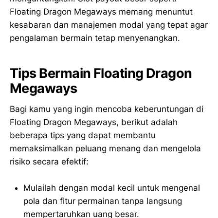
Floating Dragon Megaways memang menuntut
kesabaran dan manajemen modal yang tepat agar
pengalaman bermain tetap menyenangkan.
Tips Bermain Floating Dragon
Megaways
Bagi kamu yang ingin mencoba keberuntungan di
Floating Dragon Megaways, berikut adalah
beberapa tips yang dapat membantu
memaksimalkan peluang menang dan mengelola
risiko secara efektif:
Mulailah dengan modal kecil untuk mengenal
pola dan fitur permainan tanpa langsung
mempertaruhkan uang besar.