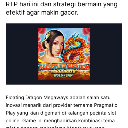
RTP hari ini dan strategi bermain yang
efektif agar makin gacor.
Floating Dragon Megaways adalah salah satu
inovasi menarik dari provider ternama Pragmatic
Play yang kian digemari di kalangan pecinta slot
online. Game ini menghadirkan kombinasi tema