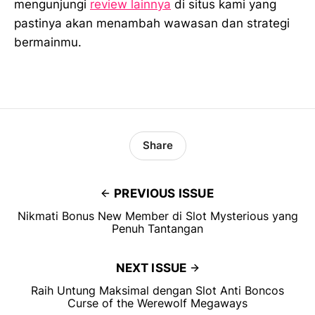
mengunjungi
review lainnya
di situs kami yang
pastinya akan menambah wawasan dan strategi
bermainmu.
Share
PREVIOUS ISSUE
Nikmati Bonus New Member di Slot Mysterious yang
Penuh Tantangan
NEXT ISSUE
Raih Untung Maksimal dengan Slot Anti Boncos
Curse of the Werewolf Megaways