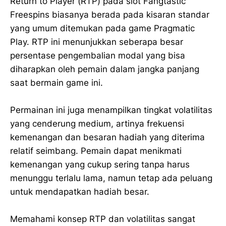
Return to Player (RTP) pada slot Fangtastic
Freespins biasanya berada pada kisaran standar
yang umum ditemukan pada game Pragmatic
Play. RTP ini menunjukkan seberapa besar
persentase pengembalian modal yang bisa
diharapkan oleh pemain dalam jangka panjang
saat bermain game ini.
Permainan ini juga menampilkan tingkat volatilitas
yang cenderung medium, artinya frekuensi
kemenangan dan besaran hadiah yang diterima
relatif seimbang. Pemain dapat menikmati
kemenangan yang cukup sering tanpa harus
menunggu terlalu lama, namun tetap ada peluang
untuk mendapatkan hadiah besar.
Memahami konsep RTP dan volatilitas sangat