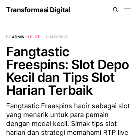
Transformasi Digital
BY
ADMIN
IN
SLOT
—
11 MAY 2026
Fangtastic
Freespins: Slot Depo
Kecil dan Tips Slot
Harian Terbaik
Fangtastic Freespins hadir sebagai slot
yang menarik untuk para pemain
dengan modal kecil. Simak tips slot
harian dan strategi memahami RTP live