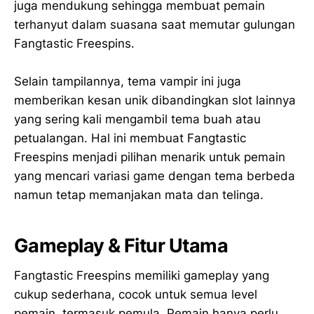
juga mendukung sehingga membuat pemain
terhanyut dalam suasana saat memutar gulungan
Fangtastic Freespins.
Selain tampilannya, tema vampir ini juga
memberikan kesan unik dibandingkan slot lainnya
yang sering kali mengambil tema buah atau
petualangan. Hal ini membuat Fangtastic
Freespins menjadi pilihan menarik untuk pemain
yang mencari variasi game dengan tema berbeda
namun tetap memanjakan mata dan telinga.
Gameplay & Fitur Utama
Fangtastic Freespins memiliki gameplay yang
cukup sederhana, cocok untuk semua level
pemain, termasuk pemula. Pemain hanya perlu