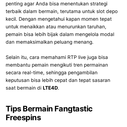
penting agar Anda bisa menentukan strategi
terbaik dalam bermain, terutama untuk slot depo
kecil. Dengan mengetahui kapan momen tepat
untuk menaikkan atau menurunkan taruhan,
pemain bisa lebih bijak dalam mengelola modal
dan memaksimalkan peluang menang.
Selain itu, cara memahami RTP live juga bisa
membantu pemain mengikuti tren permainan
secara real-time, sehingga pengambilan
keputusan bisa lebih cepat dan tepat sasaran
saat bermain di
LTE4D
.
Tips Bermain Fangtastic
Freespins