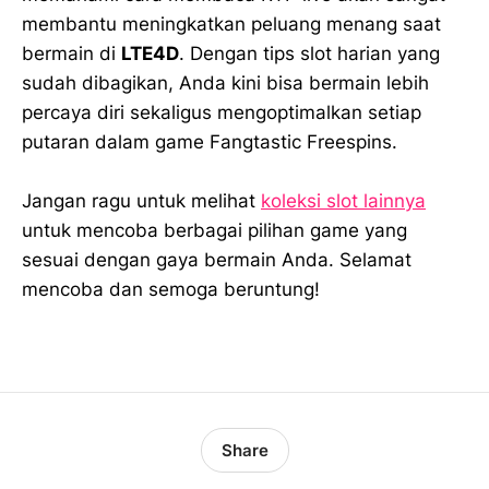
membantu meningkatkan peluang menang saat
bermain di
LTE4D
. Dengan tips slot harian yang
sudah dibagikan, Anda kini bisa bermain lebih
percaya diri sekaligus mengoptimalkan setiap
putaran dalam game Fangtastic Freespins.
Jangan ragu untuk melihat
koleksi slot lainnya
untuk mencoba berbagai pilihan game yang
sesuai dengan gaya bermain Anda. Selamat
mencoba dan semoga beruntung!
Share