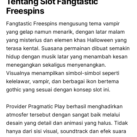
Tentang Slot Fangtastic
Freespins
Fangtastic Freespins mengusung tema vampir
yang gelap namun menarik, dengan latar malam
yang misterius dan elemen khas Halloween yang
terasa kental. Suasana permainan dibuat semakin
hidup dengan musik latar yang menambah kesan
menegangkan sekaligus menyenangkan.
Visualnya menampilkan simbol-simbol seperti
kelelawar, vampir, dan berbagai ikon bertema
gothic yang sesuai dengan konsep slot ini.
Provider Pragmatic Play berhasil menghadirkan
atmosfer tersebut dengan sangat baik melalui
desain yang detail dan animasi yang halus. Tidak
hanya dari sisi visual, soundtrack dan efek suara