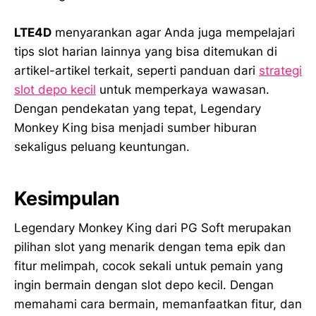
LTE4D
menyarankan agar Anda juga mempelajari
tips slot harian lainnya yang bisa ditemukan di
artikel-artikel terkait, seperti panduan dari
strategi
slot depo kecil
untuk memperkaya wawasan.
Dengan pendekatan yang tepat, Legendary
Monkey King bisa menjadi sumber hiburan
sekaligus peluang keuntungan.
Kesimpulan
Legendary Monkey King dari PG Soft merupakan
pilihan slot yang menarik dengan tema epik dan
fitur melimpah, cocok sekali untuk pemain yang
ingin bermain dengan slot depo kecil. Dengan
memahami cara bermain, memanfaatkan fitur, dan