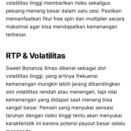
volatilitas tinggi memberikan risiko sekaligus
peluang menang besar dalam satu sesi. Pastikan
memanfaatkan fitur free spin dan multiplier secara
maksimal agar bisa mendapatkan kemenangan
terbesar.
RTP & Volatilitas
Sweet Bonanza Xmas dikenal sebagai slot
volatilitas tinggi, yang artinya frekuensi
kemenangan mungkin lebih jarang dibandingkan
slot volatilitas rendah atau menengah, tapi nilai
kemenangan yang didapat saat menang bisa
sangat besar. Pemain yang menyukai sensasi
taruhan dengan risiko tinggi tentu akan menyukai
karakteristik ini karena potensi payout besar selalu