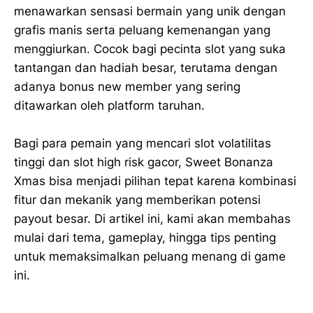
menawarkan sensasi bermain yang unik dengan
grafis manis serta peluang kemenangan yang
menggiurkan. Cocok bagi pecinta slot yang suka
tantangan dan hadiah besar, terutama dengan
adanya bonus new member yang sering
ditawarkan oleh platform taruhan.
Bagi para pemain yang mencari slot volatilitas
tinggi dan slot high risk gacor, Sweet Bonanza
Xmas bisa menjadi pilihan tepat karena kombinasi
fitur dan mekanik yang memberikan potensi
payout besar. Di artikel ini, kami akan membahas
mulai dari tema, gameplay, hingga tips penting
untuk memaksimalkan peluang menang di game
ini.