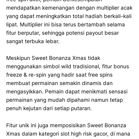
mendapatkan kemenangan dengan multiplier acak
yang dapat meningkatkan total hadiah berkali-kali
lipat. Multiplier ini bisa terus bertambah selama
fitur berputar, sehingga potensi payout besar
sangat terbuka lebar.
Meskipun Sweet Bonanza Xmas tidak
menggunakan simbol wild tradisional, fitur bonus
freeze & re-spin yang hadir saat free spins
membuat permainan semakin dinamis dan
mengasyikkan. Pemain dapat menikmati sensasi
permainan yang mudah dipahami namun tetap
penuh kejutan dari setiap putaran.
Fitur unik ini juga memposisikan Sweet Bonanza
Xmas dalam kategori slot high risk gacor, di mana