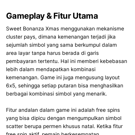
Gameplay & Fitur Utama
Sweet Bonanza Xmas menggunakan mekanisme
cluster pays, dimana kemenangan terjadi jika
sejumlah simbol yang sama berkumpul dalam
area layar tanpa harus berada di garis
pembayaran tertentu. Hal ini memberi kebebasan
lebih dalam mendapatkan kombinasi
kemenangan. Game ini juga mengusung layout
6x5, sehingga setiap putaran bisa menghasilkan
berbagai kombinasi simbol yang menarik.
Fitur andalan dalam game ini adalah free spins
yang bisa dipicu dengan mengumpulkan simbol
scatter berupa permen khusus natal. Ketika fitur
free spin aktif, pemain berkesempatan