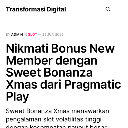
Transformasi Digital
BY
ADMIN
IN
SLOT
—
25 JUN 2026
Nikmati Bonus New
Member dengan
Sweet Bonanza
Xmas dari Pragmatic
Play
Sweet Bonanza Xmas menawarkan
pengalaman slot volatilitas tinggi
dengan kesempatan payout besar.