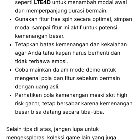
seperti
LTE4D
untuk menambah modal awal
dan memperpanjang durasi bermain.
Gunakan fitur free spin secara optimal, simpan
modal sampai fitur ini aktif untuk potensi
kemenangan besar.
Tetapkan batas kemenangan dan kekalahan
agar Anda tahu kapan harus berhenti dan
tidak terbawa emosi.
Coba mainkan dalam mode demo untuk
mengenal pola dan fitur sebelum bermain
dengan uang asli.
Perhatikan pola kemenangan meski slot high
risk gacor, tetap bersabar karena kemenangan
besar bisa datang secara tiba-tiba.
Selain tips di atas, jangan lupa untuk
mengeksplorasi koleksi game lain yang juga