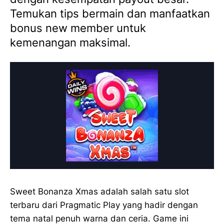
Temukan tips bermain dan manfaatkan
bonus new member untuk
kemenangan maksimal.
Sweet Bonanza Xmas adalah salah satu slot
terbaru dari Pragmatic Play yang hadir dengan
tema natal penuh warna dan ceria. Game ini