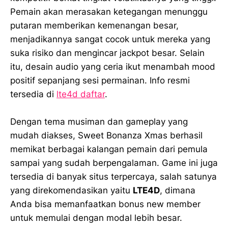
Pemain akan merasakan ketegangan menunggu
putaran memberikan kemenangan besar,
menjadikannya sangat cocok untuk mereka yang
suka risiko dan mengincar jackpot besar. Selain
itu, desain audio yang ceria ikut menambah mood
positif sepanjang sesi permainan. Info resmi
tersedia di
lte4d daftar
.
Dengan tema musiman dan gameplay yang
mudah diakses, Sweet Bonanza Xmas berhasil
memikat berbagai kalangan pemain dari pemula
sampai yang sudah berpengalaman. Game ini juga
tersedia di banyak situs terpercaya, salah satunya
yang direkomendasikan yaitu
LTE4D
, dimana
Anda bisa memanfaatkan bonus new member
untuk memulai dengan modal lebih besar.