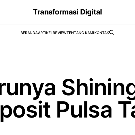
Transformasi Digital
BERANDA
ARTIKEL
REVIEW
TENTANG KAMI
KONTAK
runya Shinin
posit Pulsa 