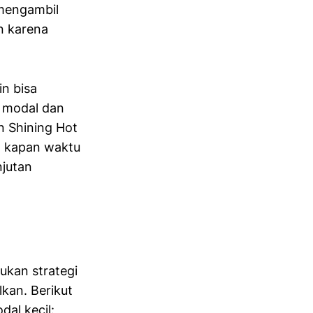
 mengambil
an karena
n bisa
a modal dan
n Shining Hot
n kapan waktu
njutan
lukan strategi
kan. Berikut
al kecil: