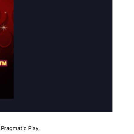
 Pragmatic Play,