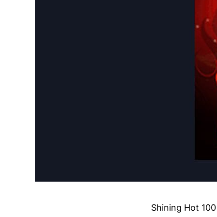
Shining Hot 100 