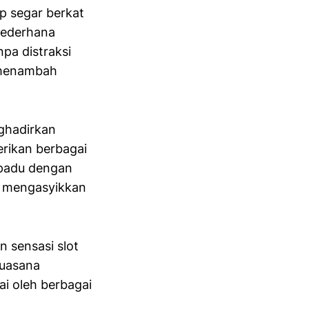
 segar berkat
sederhana
pa distraksi
k menambah
nghadirkan
rikan berbagai
erpadu dengan
g mengasyikkan
 sensasi slot
Suasana
i oleh berbagai