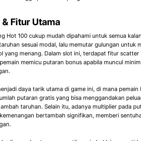
& Fitur Utama
ng Hot 100 cukup mudah dipahami untuk semua kala
 taruhan sesuai modal, lalu memutar gulungan untuk
l yang menang. Dalam slot ini, terdapat fitur scatter
emain memicu putaran bonus apabila muncul minimal
gan.
 menjadi daya tarik utama di game ini, di mana pemai
umlah putaran gratis yang bisa menggandakan pelu
ambah taruhan. Selain itu, adanya multiplier pada put
emenangan bertambah signifikan, memberi sentuha
gan.