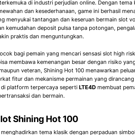
erkemuka di industri perjudian online. Dengan tema 
wahan dan kesederhanaan, game ini berhasil menar
g menyukai tantangan dan keseruan bermain slot volat
n kemudahan deposit pulsa tanpa potongan, penga
akin praktis dan menguntungkan.
 cocok bagi pemain yang mencari sensasi slot high ris
 bisa membawa kemenangan besar dengan risiko yang
maupun veteran, Shining Hot 100 menawarkan peluan
rkat fitur dan mekanisme permainan yang dirancang
s di platform terpercaya seperti
LTE4D
membuat pema
ertransaksi dan bermain.
lot Shining Hot 100
0 menghadirkan tema klasik dengan perpaduan simbol