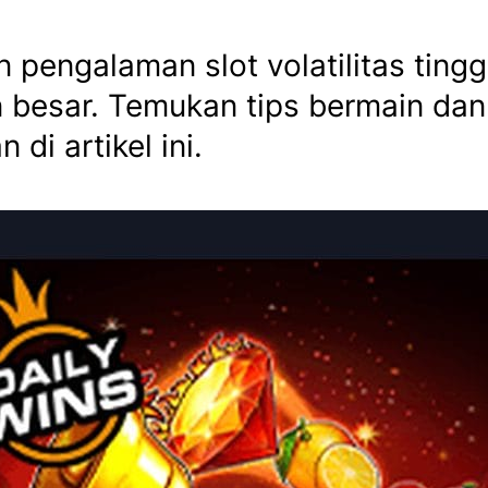
pengalaman slot volatilitas tingg
besar. Temukan tips bermain dan
di artikel ini.