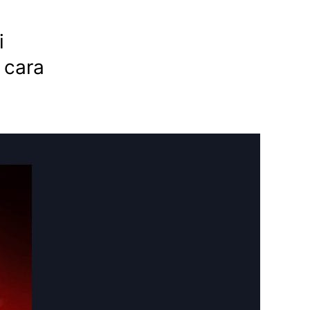
i
 cara