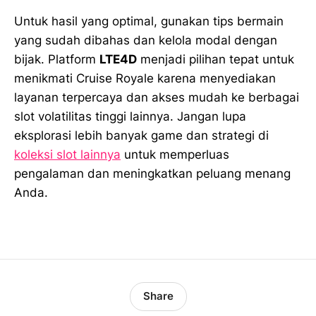
Untuk hasil yang optimal, gunakan tips bermain
yang sudah dibahas dan kelola modal dengan
bijak. Platform
LTE4D
menjadi pilihan tepat untuk
menikmati Cruise Royale karena menyediakan
layanan terpercaya dan akses mudah ke berbagai
slot volatilitas tinggi lainnya. Jangan lupa
eksplorasi lebih banyak game dan strategi di
koleksi slot lainnya
untuk memperluas
pengalaman dan meningkatkan peluang menang
Anda.
Share