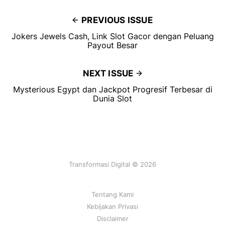
PREVIOUS ISSUE
Jokers Jewels Cash, Link Slot Gacor dengan Peluang
Payout Besar
NEXT ISSUE
Mysterious Egypt dan Jackpot Progresif Terbesar di
Dunia Slot
Transformasi Digital © 2026
Tentang Kami
Kebijakan Privasi
Disclaimer