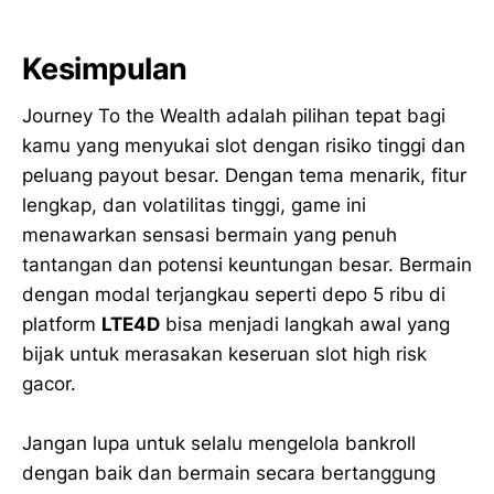
Kesimpulan
Journey To the Wealth adalah pilihan tepat bagi
kamu yang menyukai slot dengan risiko tinggi dan
peluang payout besar. Dengan tema menarik, fitur
lengkap, dan volatilitas tinggi, game ini
menawarkan sensasi bermain yang penuh
tantangan dan potensi keuntungan besar. Bermain
dengan modal terjangkau seperti depo 5 ribu di
platform
LTE4D
bisa menjadi langkah awal yang
bijak untuk merasakan keseruan slot high risk
gacor.
Jangan lupa untuk selalu mengelola bankroll
dengan baik dan bermain secara bertanggung