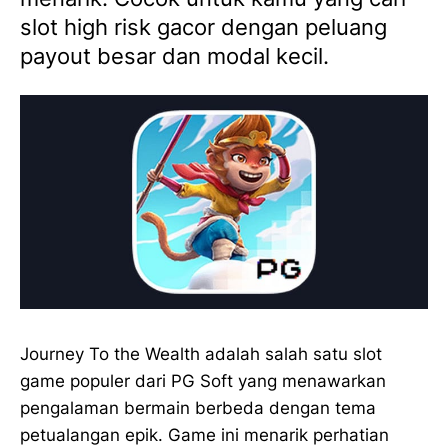
slot high risk gacor dengan peluang
payout besar dan modal kecil.
Journey To the Wealth adalah salah satu slot
game populer dari PG Soft yang menawarkan
pengalaman bermain berbeda dengan tema
petualangan epik. Game ini menarik perhatian