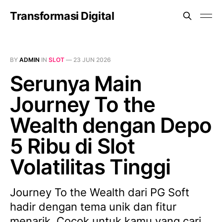
Transformasi Digital
BY
ADMIN
IN
SLOT
—
23 JUN 2026
Serunya Main
Journey To the
Wealth dengan Depo
5 Ribu di Slot
Volatilitas Tinggi
Journey To the Wealth dari PG Soft
hadir dengan tema unik dan fitur
menarik. Cocok untuk kamu yang cari