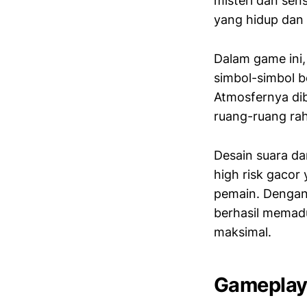
misteri dan sen
yang hidup dan d
Dalam game ini
simbol-simbol b
Atmosfernya dib
ruang-ruang rah
Desain suara da
high risk gacor
pemain. Dengan 
berhasil memad
maksimal.
Gameplay 