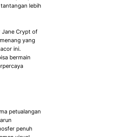
 tantangan lebih
 Jane Crypt of
ps menang yang
cor ini.
isa bermain
erpercaya
ema petualangan
karun
mosfer penuh