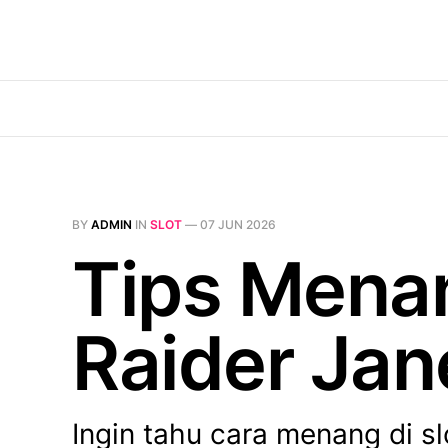
BY
ADMIN
IN
SLOT
—
07 JUN 2026
Tips Menan
Raider Jan
Ingin tahu cara menang di sl