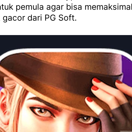
untuk pemula agar bisa memaksima
 gacor dari PG Soft.