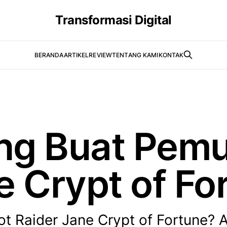
Transformasi Digital
BERANDA
ARTIKEL
REVIEW
TENTANG KAMI
KONTAK
g Buat Pemul
e Crypt of Fo
ot Raider Jane Crypt of Fortune? A