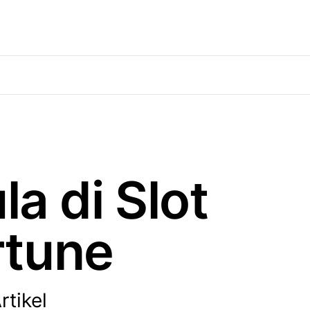
a di Slot
rtune
rtikel