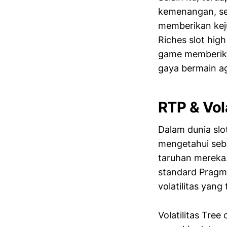
kemenangan, sep
memberikan kej
Riches slot hig
game memberikan
gaya bermain ag
RTP & Vola
Dalam dunia slot
mengetahui seb
taruhan mereka.
standard Pragma
volatilitas yang 
Volatilitas Tre