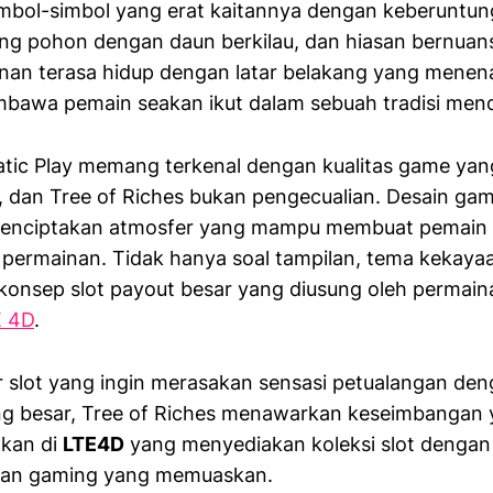
mbol-simbol yang erat kaitannya dengan keberuntung
ng pohon dengan daun berkilau, dan hiasan bernuans
nan terasa hidup dengan latar belakang yang menen
bawa pemain seakan ikut dalam sebuah tradisi men
tic Play memang terkenal dengan kualitas game yang
 dan Tree of Riches bukan pengecualian. Desain ga
enciptakan atmosfer yang mampu membuat pemain 
 permainan. Tidak hanya soal tampilan, tema kekayaan
konsep slot payout besar yang diusung oleh permain
E 4D
.
slot yang ingin merasakan sensasi petualangan denga
ang besar, Tree of Riches menawarkan keseimbangan
nkan di
LTE4D
yang menyediakan koleksi slot dengan k
man gaming yang memuaskan.