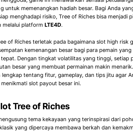
ang untuk memenangkan hadiah besar. Bagi Anda yan
iap menghadapi risiko, Tree of Riches bisa menjadi pi
 melalui platform
LTE4D
.
ee of Riches terletak pada bagaimana slot high risk g
empatan kemenangan besar bagi para pemain yang 
tepat. Dengan tingkat volatilitas yang tinggi, setiap 
tan besar yang membuat permainan makin menarik. A
lengkap tentang fitur, gameplay, dan tips jitu agar A
menikmati slot payout besar ini.
lot Tree of Riches
mengusung tema kekayaan yang terinspirasi dari po
klasik yang dipercaya membawa berkah dan kemakmu