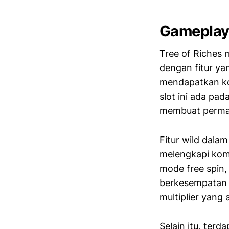
Gameplay 
Tree of Riches
dengan fitur y
mendapatkan ko
slot ini ada pa
membuat permai
Fitur wild dala
melengkapi kom
mode free spin
berkesempatan m
multiplier yang
Selain itu, ter