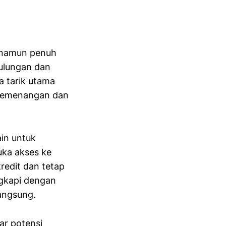
 namun penuh
ulungan dan
 tarik utama
g kemenangan dan
ain untuk
uka akses ke
redit dan tetap
ngkapi dengan
angsung.
ar potensi