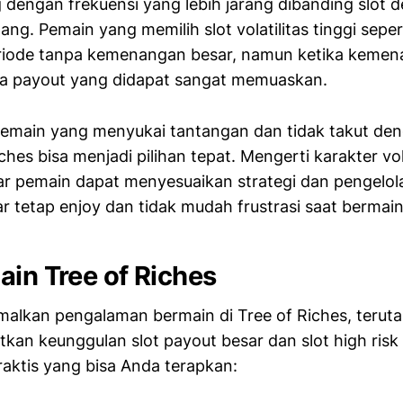
dengan frekuensi yang lebih jarang dibanding slot de
ng. Pemain yang memilih slot volatilitas tinggi sepert
iode tanpa kemenangan besar, namun ketika kemena
ya payout yang didapat sangat memuaskan.
pemain yang menyukai tantangan dan tidak takut deng
hes bisa menjadi pilihan tepat. Mengerti karakter volat
ar pemain dapat menyesuaikan strategi dan pengelo
r tetap enjoy dan tidak mudah frustrasi saat bermain
ain Tree of Riches
alkan pengalaman bermain di Tree of Riches, terut
kan keunggulan slot payout besar dan slot high risk 
raktis yang bisa Anda terapkan: