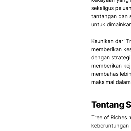
sekaligus pelu
tantangan dan s
untuk dimainkan
Keunikan dari Tr
memberikan kes
dengan strategi 
memberikan keju
membahas lebih 
maksimal dalam 
Tentang S
Tree of Riches 
keberuntungan 