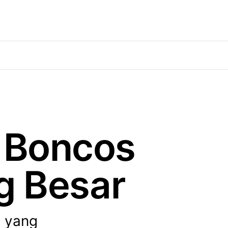
i Boncos
g Besar
y yang