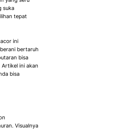
g suka
lihan tepat
acor ini
berani bertaruh
putaran bisa
rtikel ini akan
nda bisa
hon
ran. Visualnya