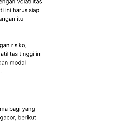
ngan volatilitas
i ini harus siap
ngan itu
an risiko,
ilitas tinggi ini
laan modal
.
ama bagi yang
gacor, berikut