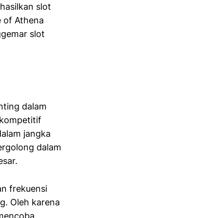
hasilkan slot
e of Athena
ggemar slot
enting dalam
kompetitif
dalam jangka
 tergolong dalam
esar.
an frekuensi
ng. Oleh karena
t mencoba