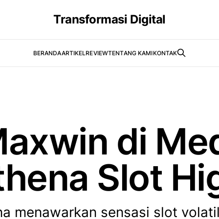
Transformasi Digital
BERANDA
ARTIKEL
REVIEW
TENTANG KAMI
KONTAK
Maxwin di Me
thena Slot Hi
a menawarkan sensasi slot volatil