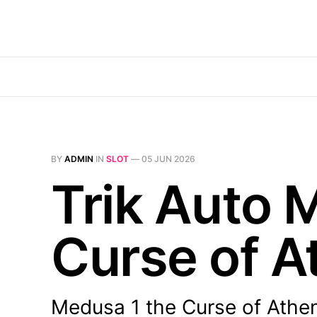
BY
ADMIN
IN
SLOT
—
05 JUN 2026
Trik Auto 
Curse of A
Medusa 1 the Curse of Athen