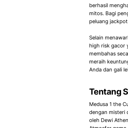
berhasil mengh
mitos. Bagi pen
peluang jackpot
Selain menawark
high risk gacor 
membahas secara
meraih keuntun
Anda dan gali l
Tentang S
Medusa 1 the C
dengan misteri
oleh Dewi Athen