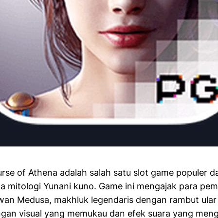
rse of Athena adalah salah satu slot game populer d
 mitologi Yunani kuno. Game ini mengajak para pem
wan Medusa, makhluk legendaris dengan rambut ular
gan visual yang memukau dan efek suara yang mengg