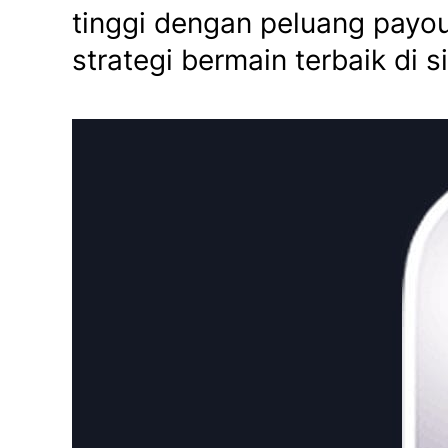
tinggi dengan peluang payout
strategi bermain terbaik di si