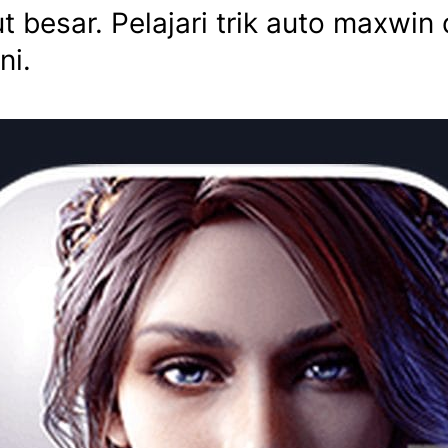
 besar. Pelajari trik auto maxwin
ni.