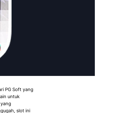
ari PG Soft yang
ain untuk
 yang
ugah, slot ini