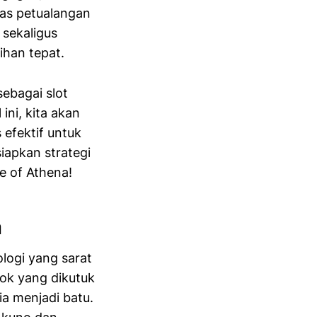
has petualangan
 sekaligus
ihan tepat.
sebagai slot
ini, kita akan
 efektif untuk
 siapkan strategi
e of Athena!
a
logi yang sarat
ok yang dikutuk
a menjadi batu.