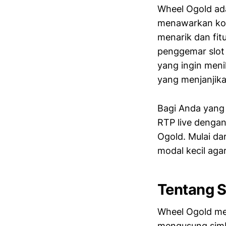
Wheel Ogold ada
menawarkan kon
menarik dan fit
penggemar slot 
yang ingin men
yang menjanjika
Bagi Anda yang 
RTP live dengan
Ogold. Mulai da
modal kecil aga
Tentang S
Wheel Ogold me
mengusung simb