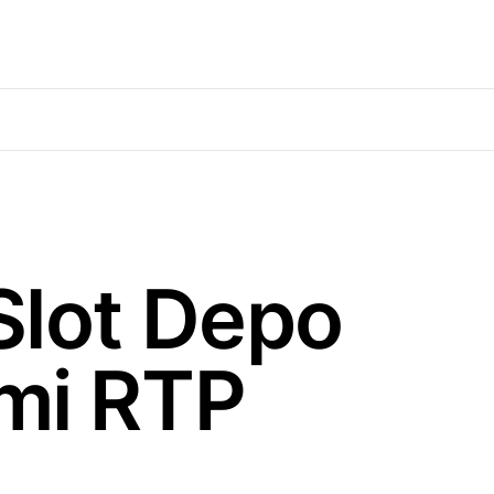
Slot Depo
mi RTP