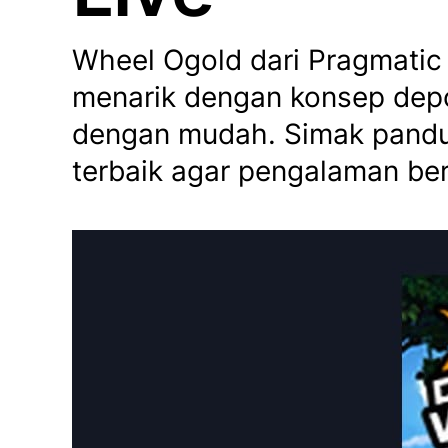
Wheel Ogold dari Pragmatic 
menarik dengan konsep depo
dengan mudah. Simak pandua
terbaik agar pengalaman be