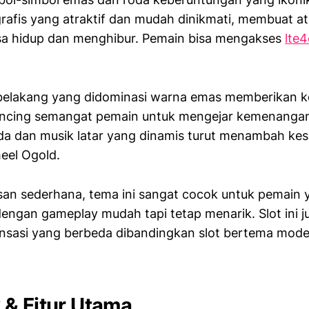
rafis yang atraktif dan mudah dinikmati, membuat a
sa hidup dan menghibur. Pemain bisa mengakses
lte4
ar belakang yang didominasi warna emas memberikan 
ncing semangat pemain untuk mengejar kemenangan
da dan musik latar yang dinamis turut menambah kes
eel Ogold.
san sederhana, tema ini sangat cocok untuk pemain 
 dengan gameplay mudah tapi tetap menarik. Slot ini j
sasi yang berbeda dibandingkan slot bertema moder
& Fitur Utama