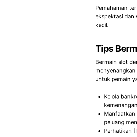
Pemahaman terh
ekspektasi dan 
kecil.
Tips Berm
Bermain slot de
menyenangkan d
untuk pemain ya
Kelola bankr
kemenangan 
Manfaatkan f
peluang men
Perhatikan f