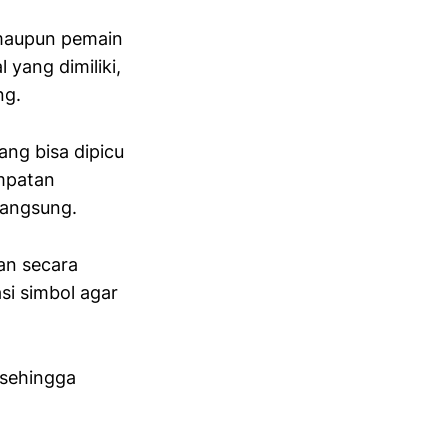
maupun pemain
yang dimiliki,
ng.
ang bisa dipicu
empatan
langsung.
an secara
si simbol agar
 sehingga