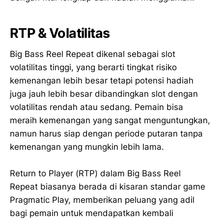
RTP & Volatilitas
Big Bass Reel Repeat dikenal sebagai slot
volatilitas tinggi, yang berarti tingkat risiko
kemenangan lebih besar tetapi potensi hadiah
juga jauh lebih besar dibandingkan slot dengan
volatilitas rendah atau sedang. Pemain bisa
meraih kemenangan yang sangat menguntungkan,
namun harus siap dengan periode putaran tanpa
kemenangan yang mungkin lebih lama.
Return to Player (RTP) dalam Big Bass Reel
Repeat biasanya berada di kisaran standar game
Pragmatic Play, memberikan peluang yang adil
bagi pemain untuk mendapatkan kembali