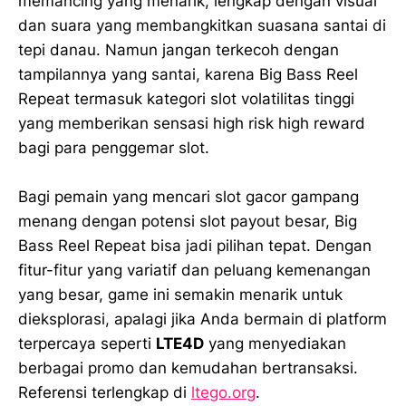
memancing yang menarik, lengkap dengan visual
dan suara yang membangkitkan suasana santai di
tepi danau. Namun jangan terkecoh dengan
tampilannya yang santai, karena Big Bass Reel
Repeat termasuk kategori slot volatilitas tinggi
yang memberikan sensasi high risk high reward
bagi para penggemar slot.
Bagi pemain yang mencari slot gacor gampang
menang dengan potensi slot payout besar, Big
Bass Reel Repeat bisa jadi pilihan tepat. Dengan
fitur-fitur yang variatif dan peluang kemenangan
yang besar, game ini semakin menarik untuk
dieksplorasi, apalagi jika Anda bermain di platform
terpercaya seperti
LTE4D
yang menyediakan
berbagai promo dan kemudahan bertransaksi.
Referensi terlengkap di
ltego.org
.