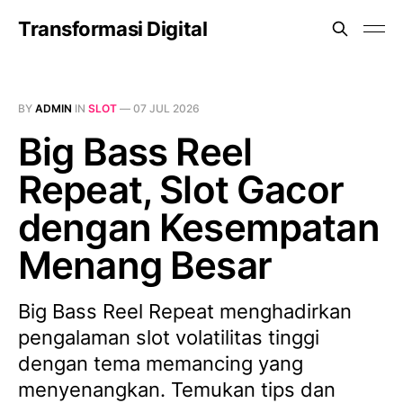
Transformasi Digital
BY
ADMIN
IN
SLOT
—
07 JUL 2026
Big Bass Reel
Repeat, Slot Gacor
dengan Kesempatan
Menang Besar
Big Bass Reel Repeat menghadirkan
pengalaman slot volatilitas tinggi
dengan tema memancing yang
menyenangkan. Temukan tips dan