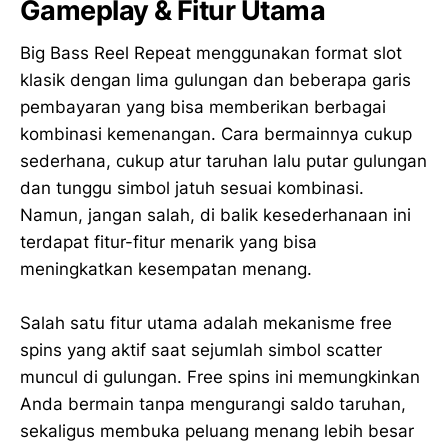
Gameplay & Fitur Utama
Big Bass Reel Repeat menggunakan format slot
klasik dengan lima gulungan dan beberapa garis
pembayaran yang bisa memberikan berbagai
kombinasi kemenangan. Cara bermainnya cukup
sederhana, cukup atur taruhan lalu putar gulungan
dan tunggu simbol jatuh sesuai kombinasi.
Namun, jangan salah, di balik kesederhanaan ini
terdapat fitur-fitur menarik yang bisa
meningkatkan kesempatan menang.
Salah satu fitur utama adalah mekanisme free
spins yang aktif saat sejumlah simbol scatter
muncul di gulungan. Free spins ini memungkinkan
Anda bermain tanpa mengurangi saldo taruhan,
sekaligus membuka peluang menang lebih besar