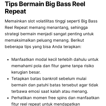
Tips Bermain Big Bass Reel
Repeat
Memainkan slot volatilitas tinggi seperti Big Bass
Reel Repeat memang menantang, sehingga
strategi bermain menjadi sangat penting untuk
memaksimalkan peluang menang. Berikut
beberapa tips yang bisa Anda terapkan:
Manfaatkan modal kecil terlebih dahulu untuk
memahami pola dan fitur game tanpa risiko
kerugian besar.
Tetapkan batas bankroll sebelum mulai
bermain dan patuhi batas tersebut agar tidak
terbawa emosi saat kalah atau menang.
Perhatikan momen free spins dan manfaatkan
fitur reel repeat untuk mendapatkan