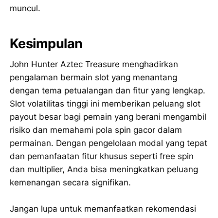
muncul.
Kesimpulan
John Hunter Aztec Treasure menghadirkan
pengalaman bermain slot yang menantang
dengan tema petualangan dan fitur yang lengkap.
Slot volatilitas tinggi ini memberikan peluang slot
payout besar bagi pemain yang berani mengambil
risiko dan memahami pola spin gacor dalam
permainan. Dengan pengelolaan modal yang tepat
dan pemanfaatan fitur khusus seperti free spin
dan multiplier, Anda bisa meningkatkan peluang
kemenangan secara signifikan.
Jangan lupa untuk memanfaatkan rekomendasi