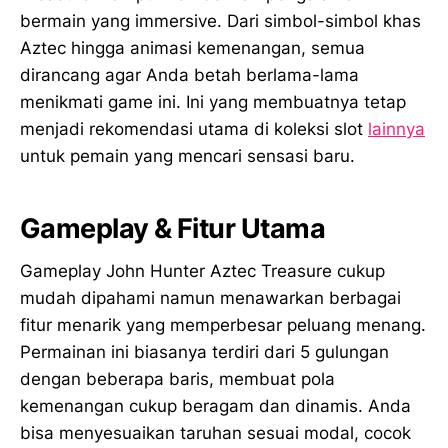
bermain yang immersive. Dari simbol-simbol khas
Aztec hingga animasi kemenangan, semua
dirancang agar Anda betah berlama-lama
menikmati game ini. Ini yang membuatnya tetap
menjadi rekomendasi utama di koleksi slot
lainnya
untuk pemain yang mencari sensasi baru.
Gameplay & Fitur Utama
Gameplay John Hunter Aztec Treasure cukup
mudah dipahami namun menawarkan berbagai
fitur menarik yang memperbesar peluang menang.
Permainan ini biasanya terdiri dari 5 gulungan
dengan beberapa baris, membuat pola
kemenangan cukup beragam dan dinamis. Anda
bisa menyesuaikan taruhan sesuai modal, cocok