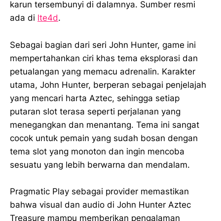
karun tersembunyi di dalamnya. Sumber resmi
ada di
lte4d
.
Sebagai bagian dari seri John Hunter, game ini
mempertahankan ciri khas tema eksplorasi dan
petualangan yang memacu adrenalin. Karakter
utama, John Hunter, berperan sebagai penjelajah
yang mencari harta Aztec, sehingga setiap
putaran slot terasa seperti perjalanan yang
menegangkan dan menantang. Tema ini sangat
cocok untuk pemain yang sudah bosan dengan
tema slot yang monoton dan ingin mencoba
sesuatu yang lebih berwarna dan mendalam.
Pragmatic Play sebagai provider memastikan
bahwa visual dan audio di John Hunter Aztec
Treasure mampu memberikan pengalaman