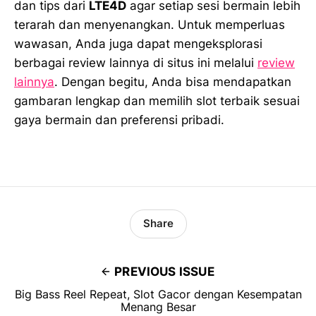
dan tips dari
LTE4D
agar setiap sesi bermain lebih
terarah dan menyenangkan. Untuk memperluas
wawasan, Anda juga dapat mengeksplorasi
berbagai review lainnya di situs ini melalui
review
lainnya
. Dengan begitu, Anda bisa mendapatkan
gambaran lengkap dan memilih slot terbaik sesuai
gaya bermain dan preferensi pribadi.
Share
PREVIOUS ISSUE
Big Bass Reel Repeat, Slot Gacor dengan Kesempatan
Menang Besar