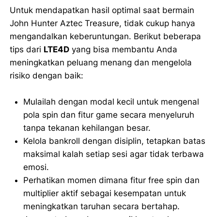
Untuk mendapatkan hasil optimal saat bermain
John Hunter Aztec Treasure, tidak cukup hanya
mengandalkan keberuntungan. Berikut beberapa
tips dari
LTE4D
yang bisa membantu Anda
meningkatkan peluang menang dan mengelola
risiko dengan baik:
Mulailah dengan modal kecil untuk mengenal
pola spin dan fitur game secara menyeluruh
tanpa tekanan kehilangan besar.
Kelola bankroll dengan disiplin, tetapkan batas
maksimal kalah setiap sesi agar tidak terbawa
emosi.
Perhatikan momen dimana fitur free spin dan
multiplier aktif sebagai kesempatan untuk
meningkatkan taruhan secara bertahap.