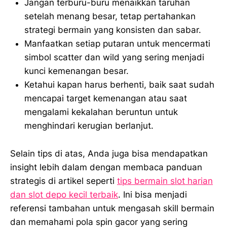
Jangan terburu-buru menaikkan taruhan
setelah menang besar, tetap pertahankan
strategi bermain yang konsisten dan sabar.
Manfaatkan setiap putaran untuk mencermati
simbol scatter dan wild yang sering menjadi
kunci kemenangan besar.
Ketahui kapan harus berhenti, baik saat sudah
mencapai target kemenangan atau saat
mengalami kekalahan beruntun untuk
menghindari kerugian berlanjut.
Selain tips di atas, Anda juga bisa mendapatkan
insight lebih dalam dengan membaca panduan
strategis di artikel seperti
tips bermain slot harian
dan slot depo kecil terbaik
. Ini bisa menjadi
referensi tambahan untuk mengasah skill bermain
dan memahami pola spin gacor yang sering