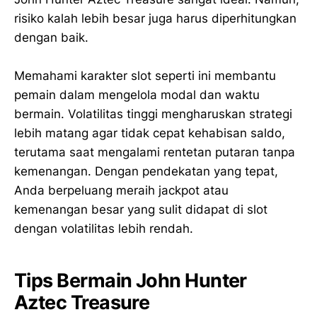
risiko kalah lebih besar juga harus diperhitungkan
dengan baik.
Memahami karakter slot seperti ini membantu
pemain dalam mengelola modal dan waktu
bermain. Volatilitas tinggi mengharuskan strategi
lebih matang agar tidak cepat kehabisan saldo,
terutama saat mengalami rentetan putaran tanpa
kemenangan. Dengan pendekatan yang tepat,
Anda berpeluang meraih jackpot atau
kemenangan besar yang sulit didapat di slot
dengan volatilitas lebih rendah.
Tips Bermain John Hunter
Aztec Treasure