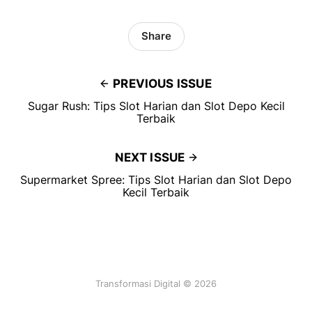
Share
PREVIOUS ISSUE
Sugar Rush: Tips Slot Harian dan Slot Depo Kecil
Terbaik
NEXT ISSUE
Supermarket Spree: Tips Slot Harian dan Slot Depo
Kecil Terbaik
Transformasi Digital © 2026