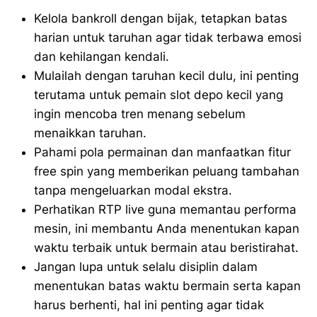
Kelola bankroll dengan bijak, tetapkan batas
harian untuk taruhan agar tidak terbawa emosi
dan kehilangan kendali.
Mulailah dengan taruhan kecil dulu, ini penting
terutama untuk pemain slot depo kecil yang
ingin mencoba tren menang sebelum
menaikkan taruhan.
Pahami pola permainan dan manfaatkan fitur
free spin yang memberikan peluang tambahan
tanpa mengeluarkan modal ekstra.
Perhatikan RTP live guna memantau performa
mesin, ini membantu Anda menentukan kapan
waktu terbaik untuk bermain atau beristirahat.
Jangan lupa untuk selalu disiplin dalam
menentukan batas waktu bermain serta kapan
harus berhenti, hal ini penting agar tidak