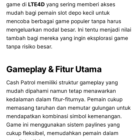
game di
LTE4D
yang sering memberi akses
mudah bagi pemain slot depo kecil untuk
mencoba berbagai game populer tanpa harus
mengeluarkan modal besar. Ini tentu menjadi nilai
tambah bagi mereka yang ingin eksplorasi game
tanpa risiko besar.
Gameplay & Fitur Utama
Cash Patrol memiliki struktur gameplay yang
mudah dipahami namun tetap menawarkan
kedalaman dalam fitur-fiturnya. Pemain cukup
memasang taruhan dan memutar gulungan untuk
mendapatkan kombinasi simbol kemenangan.
Game ini menggunakan sistem paylines yang
cukup fleksibel, memudahkan pemain dalam