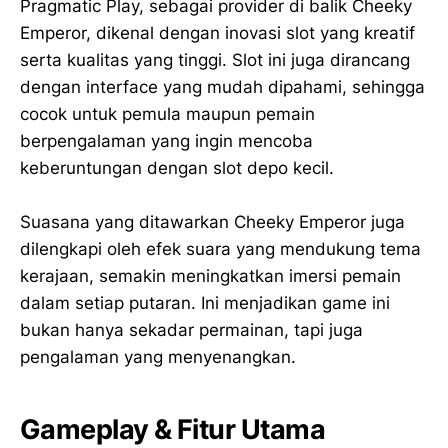
Pragmatic Play, sebagai provider di balik Cheeky
Emperor, dikenal dengan inovasi slot yang kreatif
serta kualitas yang tinggi. Slot ini juga dirancang
dengan interface yang mudah dipahami, sehingga
cocok untuk pemula maupun pemain
berpengalaman yang ingin mencoba
keberuntungan dengan slot depo kecil.
Suasana yang ditawarkan Cheeky Emperor juga
dilengkapi oleh efek suara yang mendukung tema
kerajaan, semakin meningkatkan imersi pemain
dalam setiap putaran. Ini menjadikan game ini
bukan hanya sekadar permainan, tapi juga
pengalaman yang menyenangkan.
Gameplay & Fitur Utama