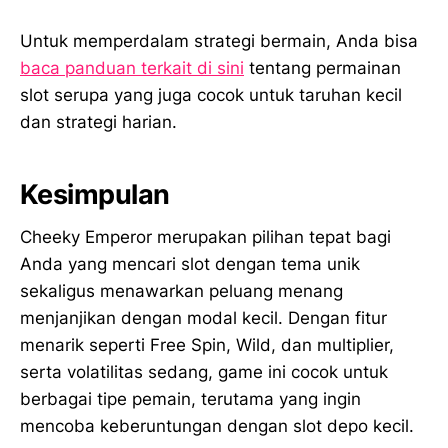
Untuk memperdalam strategi bermain, Anda bisa
baca panduan terkait di sini
tentang permainan
slot serupa yang juga cocok untuk taruhan kecil
dan strategi harian.
Kesimpulan
Cheeky Emperor merupakan pilihan tepat bagi
Anda yang mencari slot dengan tema unik
sekaligus menawarkan peluang menang
menjanjikan dengan modal kecil. Dengan fitur
menarik seperti Free Spin, Wild, dan multiplier,
serta volatilitas sedang, game ini cocok untuk
berbagai tipe pemain, terutama yang ingin
mencoba keberuntungan dengan slot depo kecil.