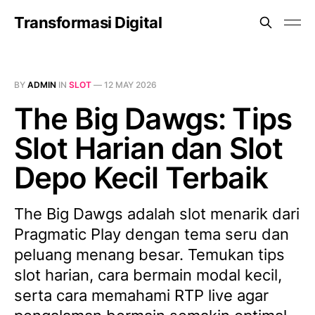
Transformasi Digital
BY
ADMIN
IN
SLOT
—
12 MAY 2026
The Big Dawgs: Tips
Slot Harian dan Slot
Depo Kecil Terbaik
The Big Dawgs adalah slot menarik dari
Pragmatic Play dengan tema seru dan
peluang menang besar. Temukan tips
slot harian, cara bermain modal kecil,
serta cara memahami RTP live agar