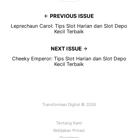
PREVIOUS ISSUE
Leprechaun Carol: Tips Slot Harian dan Slot Depo
Kecil Terbaik
NEXT ISSUE
Cheeky Emperor: Tips Slot Harian dan Slot Depo
Kecil Terbaik
Transformasi Digital © 2026
Tentang Kami
Kebijakan Privasi
Disclaimer