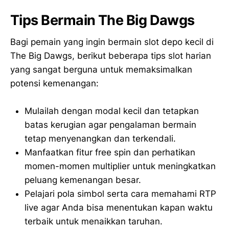
Tips Bermain The Big Dawgs
Bagi pemain yang ingin bermain slot depo kecil di
The Big Dawgs, berikut beberapa tips slot harian
yang sangat berguna untuk memaksimalkan
potensi kemenangan:
Mulailah dengan modal kecil dan tetapkan
batas kerugian agar pengalaman bermain
tetap menyenangkan dan terkendali.
Manfaatkan fitur free spin dan perhatikan
momen-momen multiplier untuk meningkatkan
peluang kemenangan besar.
Pelajari pola simbol serta cara memahami RTP
live agar Anda bisa menentukan kapan waktu
terbaik untuk menaikkan taruhan.