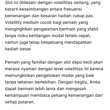
Slot ini didesain dengan volatilitas sedang, yang
berarti keseimbangan antara frekuensi
kemenangan dan besaran hadiah cukup pas.
Volatility medium cocok bagi pemain yang
menginginkan pengalaman bermain yang stabil
tanpa risiko kehilangan modal terlalu cepat,
namun juga tetap berpeluang mendapatkan
hadiah besar.
Pemain yang familiar dengan slot depo kecil akan
merasa nyaman dengan level volatilitas ini karena
memungkinkan pengelolaan modal yang baik
tanpa tekanan berlebihan. Dengan begitu, Anda
dapat bermain lebih lama dan mengasah
kemampuan membaca peluang kemenangan dari
setiap putaran.