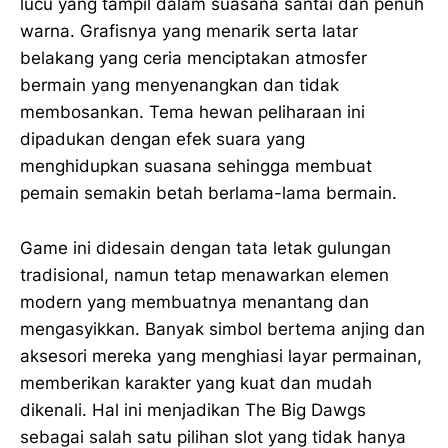
lucu yang tampil dalam suasana santai dan penuh
warna. Grafisnya yang menarik serta latar
belakang yang ceria menciptakan atmosfer
bermain yang menyenangkan dan tidak
membosankan. Tema hewan peliharaan ini
dipadukan dengan efek suara yang
menghidupkan suasana sehingga membuat
pemain semakin betah berlama-lama bermain.
Game ini didesain dengan tata letak gulungan
tradisional, namun tetap menawarkan elemen
modern yang membuatnya menantang dan
mengasyikkan. Banyak simbol bertema anjing dan
aksesori mereka yang menghiasi layar permainan,
memberikan karakter yang kuat dan mudah
dikenali. Hal ini menjadikan The Big Dawgs
sebagai salah satu pilihan slot yang tidak hanya