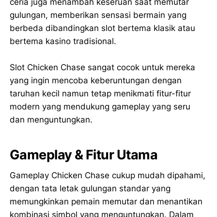
ceria juga menambah keseruan saat memutar
gulungan, memberikan sensasi bermain yang
berbeda dibandingkan slot bertema klasik atau
bertema kasino tradisional.
Slot Chicken Chase sangat cocok untuk mereka
yang ingin mencoba keberuntungan dengan
taruhan kecil namun tetap menikmati fitur-fitur
modern yang mendukung gameplay yang seru
dan menguntungkan.
Gameplay & Fitur Utama
Gameplay Chicken Chase cukup mudah dipahami,
dengan tata letak gulungan standar yang
memungkinkan pemain memutar dan menantikan
kombinasi simbol yang menguntungkan. Dalam