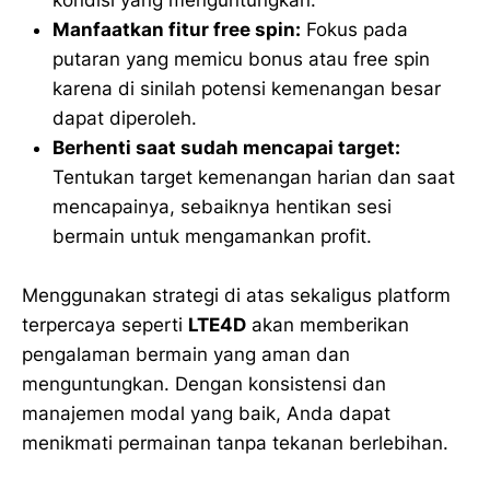
kondisi yang menguntungkan.
Manfaatkan fitur free spin:
Fokus pada
putaran yang memicu bonus atau free spin
karena di sinilah potensi kemenangan besar
dapat diperoleh.
Berhenti saat sudah mencapai target:
Tentukan target kemenangan harian dan saat
mencapainya, sebaiknya hentikan sesi
bermain untuk mengamankan profit.
Menggunakan strategi di atas sekaligus platform
terpercaya seperti
LTE4D
akan memberikan
pengalaman bermain yang aman dan
menguntungkan. Dengan konsistensi dan
manajemen modal yang baik, Anda dapat
menikmati permainan tanpa tekanan berlebihan.