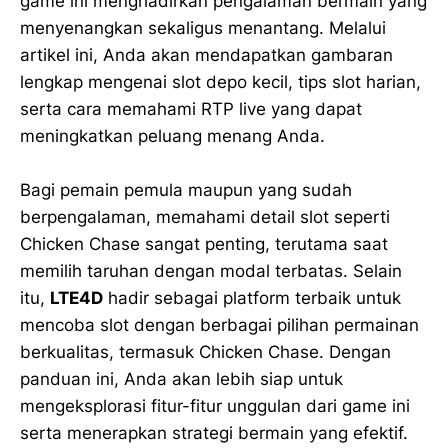
game ini menghadirkan pengalaman bermain yang
menyenangkan sekaligus menantang. Melalui
artikel ini, Anda akan mendapatkan gambaran
lengkap mengenai slot depo kecil, tips slot harian,
serta cara memahami RTP live yang dapat
meningkatkan peluang menang Anda.
Bagi pemain pemula maupun yang sudah
berpengalaman, memahami detail slot seperti
Chicken Chase sangat penting, terutama saat
memilih taruhan dengan modal terbatas. Selain
itu,
LTE4D
hadir sebagai platform terbaik untuk
mencoba slot dengan berbagai pilihan permainan
berkualitas, termasuk Chicken Chase. Dengan
panduan ini, Anda akan lebih siap untuk
mengeksplorasi fitur-fitur unggulan dari game ini
serta menerapkan strategi bermain yang efektif.