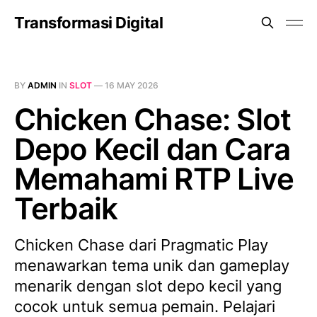
Transformasi Digital
BY
ADMIN
IN
SLOT
—
16 MAY 2026
Chicken Chase: Slot
Depo Kecil dan Cara
Memahami RTP Live
Terbaik
Chicken Chase dari Pragmatic Play
menawarkan tema unik dan gameplay
menarik dengan slot depo kecil yang
cocok untuk semua pemain. Pelajari