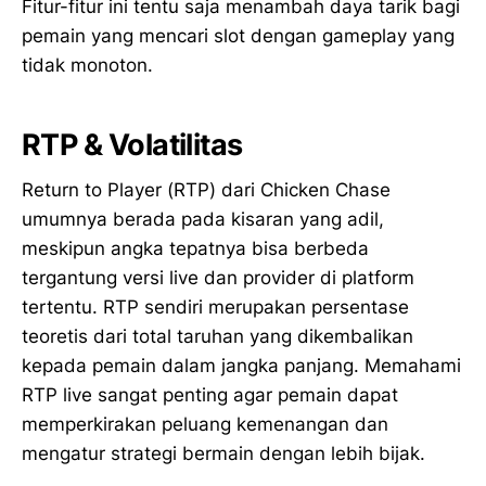
Fitur-fitur ini tentu saja menambah daya tarik bagi
pemain yang mencari slot dengan gameplay yang
tidak monoton.
RTP & Volatilitas
Return to Player (RTP) dari Chicken Chase
umumnya berada pada kisaran yang adil,
meskipun angka tepatnya bisa berbeda
tergantung versi live dan provider di platform
tertentu. RTP sendiri merupakan persentase
teoretis dari total taruhan yang dikembalikan
kepada pemain dalam jangka panjang. Memahami
RTP live sangat penting agar pemain dapat
memperkirakan peluang kemenangan dan
mengatur strategi bermain dengan lebih bijak.