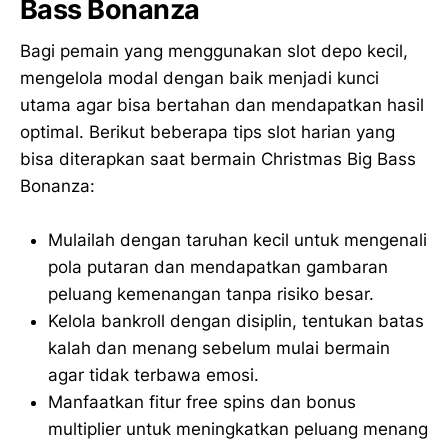
Bass Bonanza
Bagi pemain yang menggunakan slot depo kecil,
mengelola modal dengan baik menjadi kunci
utama agar bisa bertahan dan mendapatkan hasil
optimal. Berikut beberapa tips slot harian yang
bisa diterapkan saat bermain Christmas Big Bass
Bonanza:
Mulailah dengan taruhan kecil untuk mengenali
pola putaran dan mendapatkan gambaran
peluang kemenangan tanpa risiko besar.
Kelola bankroll dengan disiplin, tentukan batas
kalah dan menang sebelum mulai bermain
agar tidak terbawa emosi.
Manfaatkan fitur free spins dan bonus
multiplier untuk meningkatkan peluang menang