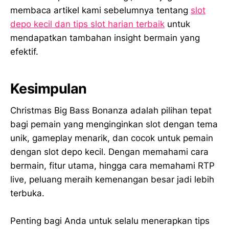
membaca artikel kami sebelumnya tentang
slot
depo kecil dan tips slot harian terbaik
untuk
mendapatkan tambahan insight bermain yang
efektif.
Kesimpulan
Christmas Big Bass Bonanza adalah pilihan tepat
bagi pemain yang menginginkan slot dengan tema
unik, gameplay menarik, dan cocok untuk pemain
dengan slot depo kecil. Dengan memahami cara
bermain, fitur utama, hingga cara memahami RTP
live, peluang meraih kemenangan besar jadi lebih
terbuka.
Penting bagi Anda untuk selalu menerapkan tips