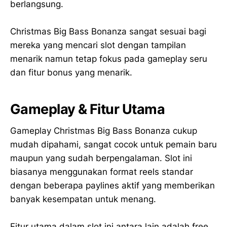
berlangsung.
Christmas Big Bass Bonanza sangat sesuai bagi
mereka yang mencari slot dengan tampilan
menarik namun tetap fokus pada gameplay seru
dan fitur bonus yang menarik.
Gameplay & Fitur Utama
Gameplay Christmas Big Bass Bonanza cukup
mudah dipahami, sangat cocok untuk pemain baru
maupun yang sudah berpengalaman. Slot ini
biasanya menggunakan format reels standar
dengan beberapa paylines aktif yang memberikan
banyak kesempatan untuk menang.
Fitur utama dalam slot ini antara lain adalah free