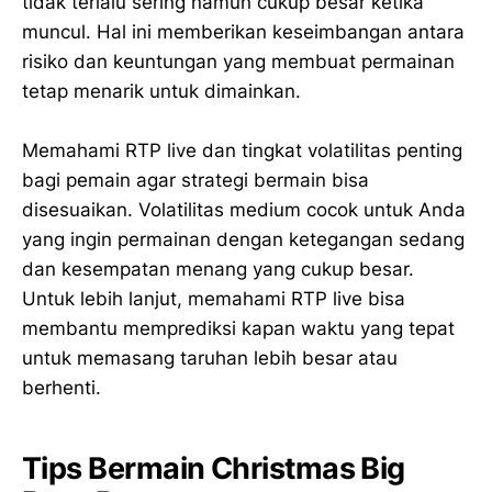
tidak terlalu sering namun cukup besar ketika
muncul. Hal ini memberikan keseimbangan antara
risiko dan keuntungan yang membuat permainan
tetap menarik untuk dimainkan.
Memahami RTP live dan tingkat volatilitas penting
bagi pemain agar strategi bermain bisa
disesuaikan. Volatilitas medium cocok untuk Anda
yang ingin permainan dengan ketegangan sedang
dan kesempatan menang yang cukup besar.
Untuk lebih lanjut, memahami RTP live bisa
membantu memprediksi kapan waktu yang tepat
untuk memasang taruhan lebih besar atau
berhenti.
Tips Bermain Christmas Big