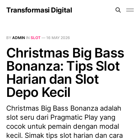
Transformasi Digital
BY
ADMIN
IN
SLOT
—
16 MAY 2026
Christmas Big Bass
Bonanza: Tips Slot
Harian dan Slot
Depo Kecil
Christmas Big Bass Bonanza adalah
slot seru dari Pragmatic Play yang
cocok untuk pemain dengan modal
kecil. Simak tips slot harian dan cara