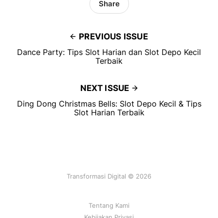
Share
PREVIOUS ISSUE
Dance Party: Tips Slot Harian dan Slot Depo Kecil
Terbaik
NEXT ISSUE
Ding Dong Christmas Bells: Slot Depo Kecil & Tips
Slot Harian Terbaik
Transformasi Digital © 2026
Tentang Kami
Kebijakan Privasi