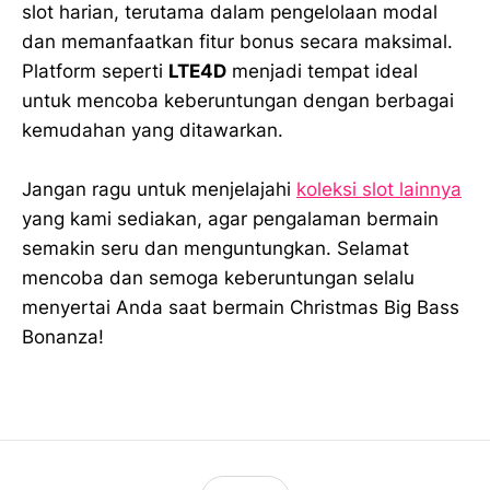
slot harian, terutama dalam pengelolaan modal
dan memanfaatkan fitur bonus secara maksimal.
Platform seperti
LTE4D
menjadi tempat ideal
untuk mencoba keberuntungan dengan berbagai
kemudahan yang ditawarkan.
Jangan ragu untuk menjelajahi
koleksi slot lainnya
yang kami sediakan, agar pengalaman bermain
semakin seru dan menguntungkan. Selamat
mencoba dan semoga keberuntungan selalu
menyertai Anda saat bermain Christmas Big Bass
Bonanza!