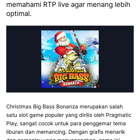
memahami RTP live agar menang lebih
optimal.
Christmas Big Bass Bonanza merupakan salah
satu slot game populer yang dirilis oleh Pragmatic
Play, sangat cocok untuk para penggemar tema
liburan dan memancing. Dengan grafis menarik