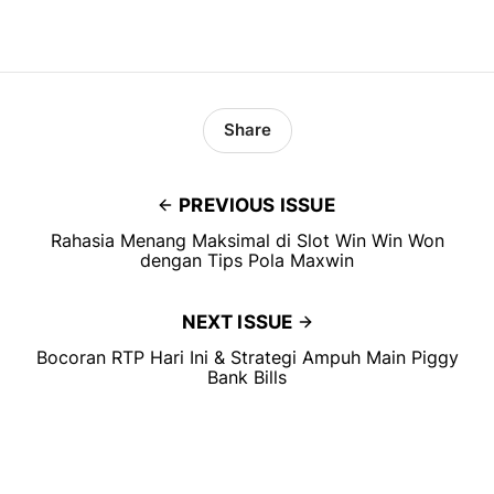
Share
PREVIOUS ISSUE
Rahasia Menang Maksimal di Slot Win Win Won
dengan Tips Pola Maxwin
NEXT ISSUE
Bocoran RTP Hari Ini & Strategi Ampuh Main Piggy
Bank Bills