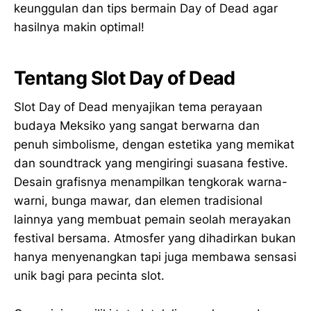
keunggulan dan tips bermain Day of Dead agar
hasilnya makin optimal!
Tentang Slot Day of Dead
Slot Day of Dead menyajikan tema perayaan
budaya Meksiko yang sangat berwarna dan
penuh simbolisme, dengan estetika yang memikat
dan soundtrack yang mengiringi suasana festive.
Desain grafisnya menampilkan tengkorak warna-
warni, bunga mawar, dan elemen tradisional
lainnya yang membuat pemain seolah merayakan
festival bersama. Atmosfer yang dihadirkan bukan
hanya menyenangkan tapi juga membawa sensasi
unik bagi para pecinta slot.