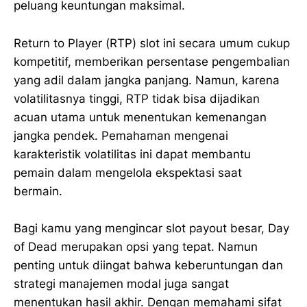
peluang keuntungan maksimal.
Return to Player (RTP) slot ini secara umum cukup
kompetitif, memberikan persentase pengembalian
yang adil dalam jangka panjang. Namun, karena
volatilitasnya tinggi, RTP tidak bisa dijadikan
acuan utama untuk menentukan kemenangan
jangka pendek. Pemahaman mengenai
karakteristik volatilitas ini dapat membantu
pemain dalam mengelola ekspektasi saat
bermain.
Bagi kamu yang mengincar slot payout besar, Day
of Dead merupakan opsi yang tepat. Namun
penting untuk diingat bahwa keberuntungan dan
strategi manajemen modal juga sangat
menentukan hasil akhir. Dengan memahami sifat