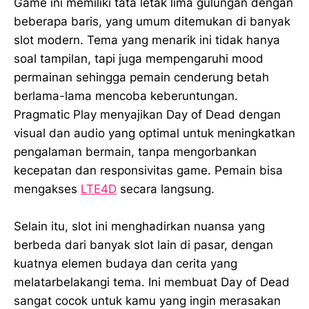
Game ini memiliki tata letak lima gulungan dengan
beberapa baris, yang umum ditemukan di banyak
slot modern. Tema yang menarik ini tidak hanya
soal tampilan, tapi juga mempengaruhi mood
permainan sehingga pemain cenderung betah
berlama-lama mencoba keberuntungan.
Pragmatic Play menyajikan Day of Dead dengan
visual dan audio yang optimal untuk meningkatkan
pengalaman bermain, tanpa mengorbankan
kecepatan dan responsivitas game. Pemain bisa
mengakses
LTE4D
secara langsung.
Selain itu, slot ini menghadirkan nuansa yang
berbeda dari banyak slot lain di pasar, dengan
kuatnya elemen budaya dan cerita yang
melatarbelakangi tema. Ini membuat Day of Dead
sangat cocok untuk kamu yang ingin merasakan