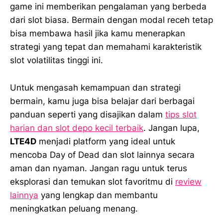
game ini memberikan pengalaman yang berbeda
dari slot biasa. Bermain dengan modal receh tetap
bisa membawa hasil jika kamu menerapkan
strategi yang tepat dan memahami karakteristik
slot volatilitas tinggi ini.
Untuk mengasah kemampuan dan strategi
bermain, kamu juga bisa belajar dari berbagai
panduan seperti yang disajikan dalam
tips slot
harian dan slot depo kecil terbaik
. Jangan lupa,
LTE4D
menjadi platform yang ideal untuk
mencoba Day of Dead dan slot lainnya secara
aman dan nyaman. Jangan ragu untuk terus
eksplorasi dan temukan slot favoritmu di
review
lainnya
yang lengkap dan membantu
meningkatkan peluang menang.