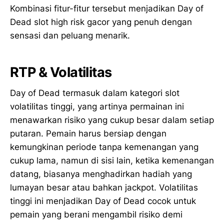
Kombinasi fitur-fitur tersebut menjadikan Day of
Dead slot high risk gacor yang penuh dengan
sensasi dan peluang menarik.
RTP & Volatilitas
Day of Dead termasuk dalam kategori slot
volatilitas tinggi, yang artinya permainan ini
menawarkan risiko yang cukup besar dalam setiap
putaran. Pemain harus bersiap dengan
kemungkinan periode tanpa kemenangan yang
cukup lama, namun di sisi lain, ketika kemenangan
datang, biasanya menghadirkan hadiah yang
lumayan besar atau bahkan jackpot. Volatilitas
tinggi ini menjadikan Day of Dead cocok untuk
pemain yang berani mengambil risiko demi