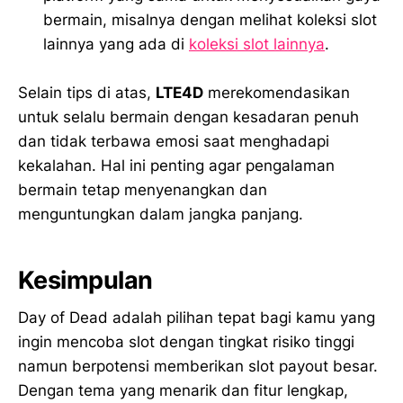
bermain, misalnya dengan melihat koleksi slot
lainnya yang ada di
koleksi slot lainnya
.
Selain tips di atas,
LTE4D
merekomendasikan
untuk selalu bermain dengan kesadaran penuh
dan tidak terbawa emosi saat menghadapi
kekalahan. Hal ini penting agar pengalaman
bermain tetap menyenangkan dan
menguntungkan dalam jangka panjang.
Kesimpulan
Day of Dead adalah pilihan tepat bagi kamu yang
ingin mencoba slot dengan tingkat risiko tinggi
namun berpotensi memberikan slot payout besar.
Dengan tema yang menarik dan fitur lengkap,