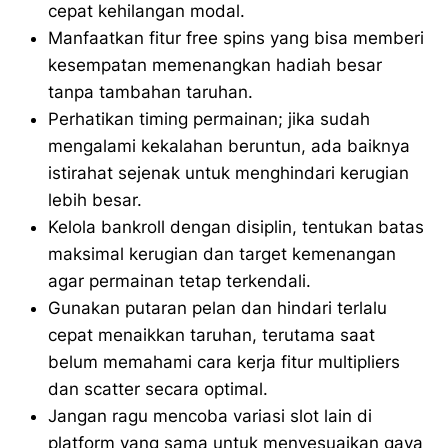
cepat kehilangan modal.
Manfaatkan fitur free spins yang bisa memberi
kesempatan memenangkan hadiah besar
tanpa tambahan taruhan.
Perhatikan timing permainan; jika sudah
mengalami kekalahan beruntun, ada baiknya
istirahat sejenak untuk menghindari kerugian
lebih besar.
Kelola bankroll dengan disiplin, tentukan batas
maksimal kerugian dan target kemenangan
agar permainan tetap terkendali.
Gunakan putaran pelan dan hindari terlalu
cepat menaikkan taruhan, terutama saat
belum memahami cara kerja fitur multipliers
dan scatter secara optimal.
Jangan ragu mencoba variasi slot lain di
platform yang sama untuk menyesuaikan gaya