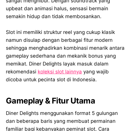
sangat menghibur. Dengan soundtrack yang
upbeat dan animasi halus, sensasi bermain
semakin hidup dan tidak membosankan.
Slot ini memiliki struktur reel yang cukup klasik
namun disulap dengan berbagai fitur modern
sehingga menghadirkan kombinasi menarik antara
gameplay sederhana dan mekanik bonus yang
memikat. Diner Delights layak masuk dalam
rekomendasi
koleksi slot lainnya
yang wajib
dicoba untuk pecinta slot di Indonesia.
Gameplay & Fitur Utama
Diner Delights menggunakan format 5 gulungan
dan beberapa baris yang membuat permainan
familiar bagi kebanyakan peminat slot. Cara