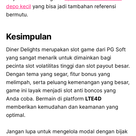
depo kecil
yang bisa jadi tambahan referensi
bermutu.
Kesimpulan
Diner Delights merupakan slot game dari PG Soft
yang sangat menarik untuk dimainkan bagi
pecinta slot volatilitas tinggi dan slot payout besar.
Dengan tema yang segar, fitur bonus yang
melimpah, serta peluang kemenangan yang besar,
game ini layak menjadi slot anti boncos yang
Anda coba. Bermain di platform
LTE4D
memberikan kemudahan dan keamanan yang
optimal.
Jangan lupa untuk mengelola modal dengan bijak