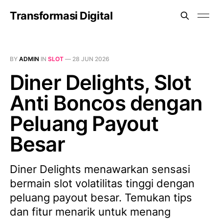
Transformasi Digital
BY
ADMIN
IN
SLOT
—
28 JUN 2026
Diner Delights, Slot
Anti Boncos dengan
Peluang Payout
Besar
Diner Delights menawarkan sensasi
bermain slot volatilitas tinggi dengan
peluang payout besar. Temukan tips
dan fitur menarik untuk menang