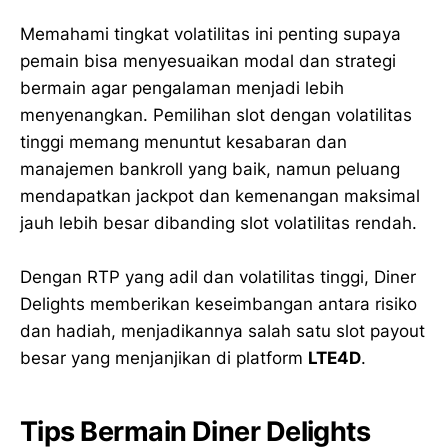
Memahami tingkat volatilitas ini penting supaya
pemain bisa menyesuaikan modal dan strategi
bermain agar pengalaman menjadi lebih
menyenangkan. Pemilihan slot dengan volatilitas
tinggi memang menuntut kesabaran dan
manajemen bankroll yang baik, namun peluang
mendapatkan jackpot dan kemenangan maksimal
jauh lebih besar dibanding slot volatilitas rendah.
Dengan RTP yang adil dan volatilitas tinggi, Diner
Delights memberikan keseimbangan antara risiko
dan hadiah, menjadikannya salah satu slot payout
besar yang menjanjikan di platform
LTE4D
.
Tips Bermain Diner Delights