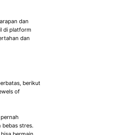
harapan dan
l di platform
ertahan dan
rbatas, berikut
ewels of
n pernah
 bebas stres.
 bisa bermain