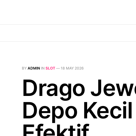
BY
ADMIN
IN
SLOT
—
18 MAY 2026
Drago Jewe
Depo Kecil 
Efektif