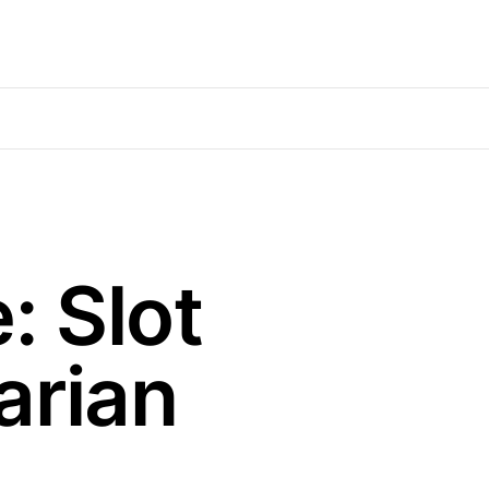
: Slot
arian