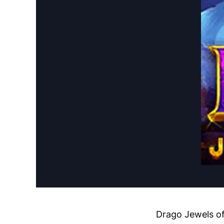
Drago Jewels of