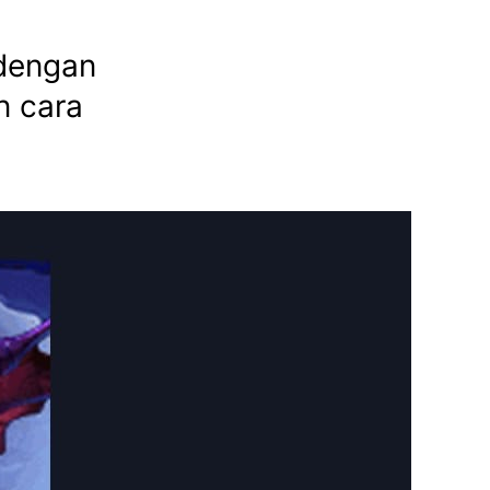
 dengan
n cara