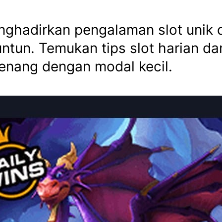
nghadirkan pengalaman slot unik
tun. Temukan tips slot harian da
enang dengan modal kecil.