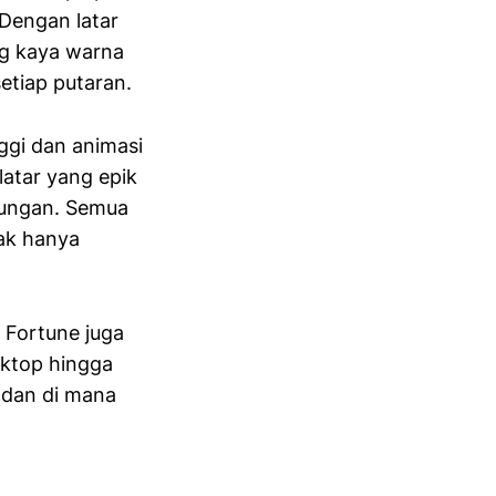
 Dengan latar
ng kaya warna
etiap putaran.
ggi dan animasi
atar yang epik
lungan. Semua
ak hanya
f Fortune juga
sktop hingga
 dan di mana