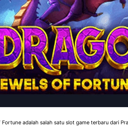
 Fortune adalah salah satu slot game terbaru dari Pr