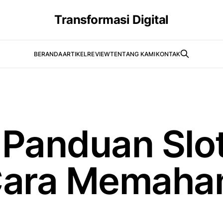
Transformasi Digital
BERANDA
ARTIKEL
REVIEW
TENTANG KAMI
KONTAK
e: Panduan Sl
 Cara Memaha