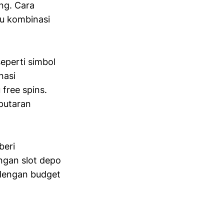
g. Cara
gu kombinasi
seperti simbol
nasi
free spins.
 putaran
beri
gan slot depo
 dengan budget