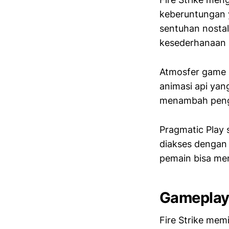
keberuntungan y
sentuhan nosta
kesederhanaan 
Atmosfer game 
animasi api yan
menambah penga
Pragmatic Play 
diakses dengan 
pemain bisa men
Gameplay 
Fire Strike mem