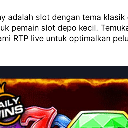
lay adalah slot dengan tema klasik
tuk pemain slot depo kecil. Temuka
mi RTP live untuk optimalkan pel