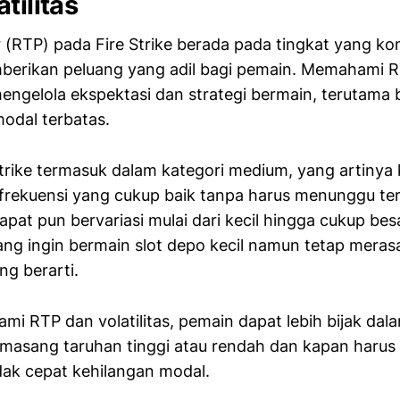
tilitas
r (RTP) pada Fire Strike berada pada tingkat yang ko
mberikan peluang yang adil bagi pemain. Memahami R
engelola ekspektasi dan strategi bermain, terutama 
dal terbatas.
e Strike termasuk dalam kategori medium, yang artin
rekuensi yang cukup baik tanpa harus menunggu terl
pat pun bervariasi mulai dari kecil hingga cukup besar
ng ingin bermain slot depo kecil namun tetap meras
g berarti.
i RTP dan volatilitas, pemain dapat lebih bijak da
masang taruhan tinggi atau rendah dan kapan harus 
dak cepat kehilangan modal.