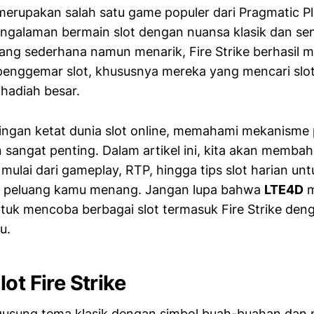
e merupakan salah satu game populer dari Pragmatic P
galaman bermain slot dengan nuansa klasik dan se
ang sederhana namun menarik, Fire Strike berhasil m
penggemar slot, khususnya mereka yang mencari slot
hadiah besar.
aingan ketat dunia slot online, memahami mekanisme
 sangat penting. Dalam artikel ini, kita akan membaha
mulai dari gameplay, RTP, hingga tips slot harian unt
 peluang kamu menang. Jangan lupa bahwa
LTE4D
m
tuk mencoba berbagai slot termasuk Fire Strike den
u.
ot Fire Strike
ngusung tema klasik dengan simbol buah-buahan dan