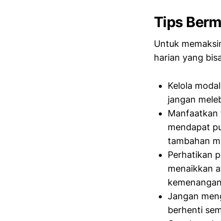
Tips Berma
Untuk memaksima
harian yang bis
Kelola modal
jangan mele
Manfaatkan f
mendapat pu
tambahan m
Perhatikan 
menaikkan a
kemenangan
Jangan meng
berhenti sem