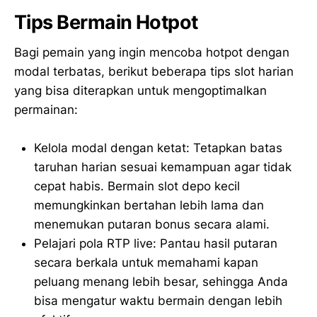
Tips Bermain Hotpot
Bagi pemain yang ingin mencoba hotpot dengan
modal terbatas, berikut beberapa tips slot harian
yang bisa diterapkan untuk mengoptimalkan
permainan:
Kelola modal dengan ketat: Tetapkan batas
taruhan harian sesuai kemampuan agar tidak
cepat habis. Bermain slot depo kecil
memungkinkan bertahan lebih lama dan
menemukan putaran bonus secara alami.
Pelajari pola RTP live: Pantau hasil putaran
secara berkala untuk memahami kapan
peluang menang lebih besar, sehingga Anda
bisa mengatur waktu bermain dengan lebih