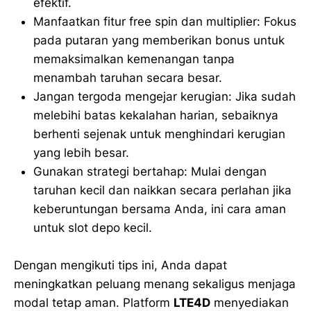
efektif.
Manfaatkan fitur free spin dan multiplier: Fokus
pada putaran yang memberikan bonus untuk
memaksimalkan kemenangan tanpa
menambah taruhan secara besar.
Jangan tergoda mengejar kerugian: Jika sudah
melebihi batas kekalahan harian, sebaiknya
berhenti sejenak untuk menghindari kerugian
yang lebih besar.
Gunakan strategi bertahap: Mulai dengan
taruhan kecil dan naikkan secara perlahan jika
keberuntungan bersama Anda, ini cara aman
untuk slot depo kecil.
Dengan mengikuti tips ini, Anda dapat
meningkatkan peluang menang sekaligus menjaga
modal tetap aman. Platform
LTE4D
menyediakan