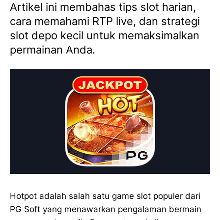
Artikel ini membahas tips slot harian,
cara memahami RTP live, dan strategi
slot depo kecil untuk memaksimalkan
permainan Anda.
Hotpot adalah salah satu game slot populer dari
PG Soft yang menawarkan pengalaman bermain