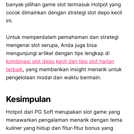
banyak pilihan game slot termasuk Hotpot yang
cocok dimainkan dengan strategi slot depo kecil
ini.
Untuk memperdalam pemahaman dan strategi
mengenai slot serupa, Anda juga bisa
mengunjungi artikel dengan tips lengkap di
kombinasi slot depo kecil dan tips slot harian
terbaik
, yang memberikan insight menarik untuk
pengelolaan modal dan waktu bermain.
Kesimpulan
Hotpot dari PG Soft merupakan slot game yang
menawarkan pengalaman menarik dengan tema
kuliner yang hidup dan fitur-fitur bonus yang