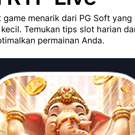
t game menarik dari PG Soft yang
ecil. Temukan tips slot harian da
timalkan permainan Anda.