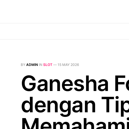
BY
ADMIN
IN
SLOT
—
15 MAY 2026
Ganesha Fo
dengan Tip
Memahami 