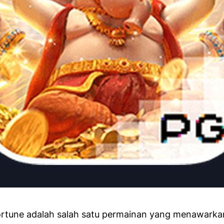
ortune adalah salah satu permainan yang menawark