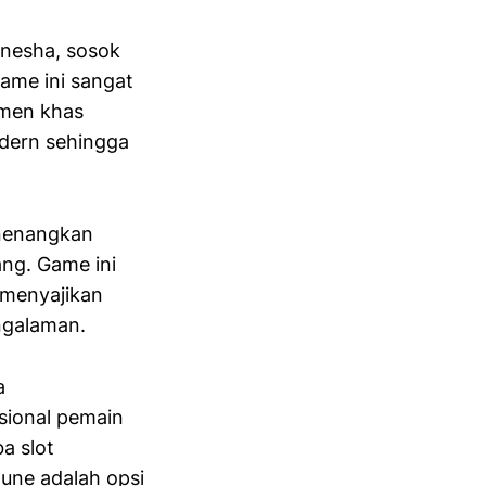
nesha, sosok
ame ini sangat
amen khas
odern sehingga
.
enenangkan
ng. Game ini
 menyajikan
ngalaman.
a
sional pemain
a slot
tune adalah opsi