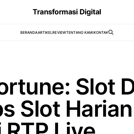
Transformasi Digital
BERANDA
ARTIKEL
REVIEW
TENTANG KAMI
KONTAK
rtune: Slot D
s Slot Harian
RTP Live