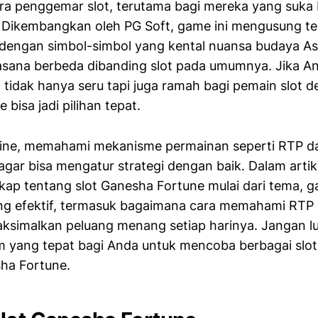
ara penggemar slot, terutama bagi mereka yang suka
. Dikembangkan oleh PG Soft, game ini mengusung t
dengan simbol-simbol yang kental nuansa budaya As
sana berbeda dibanding slot pada umumnya. Jika A
tidak hanya seru tapi juga ramah bagi pemain slot de
bisa jadi pilihan tepat.
nline, memahami mekanisme permainan seperti RTP dan
agar bisa mengatur strategi dengan baik. Dalam artike
ap tentang slot Ganesha Fortune mulai dari tema, g
ng efektif, termasuk bagaimana cara memahami RTP 
ksimalkan peluang menang setiap harinya. Jangan l
m yang tepat bagi Anda untuk mencoba berbagai slo
ha Fortune.