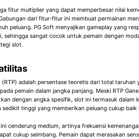
juga fitur multiplier yang dapat memperbesar nilai ke
 Gabungan dari fitur-fitur ini membuat permainan menj
nuh peluang. PG Soft menyajikan gameplay yang resp
, sehingga sangat cocok untuk pemain dengan modal
tegi slot.
tilitas
 (RTP) adalah persentase teoretis dari total taruhan
epada pemain dalam jangka panjang. Meski RTP Gane
tkan dengan angka spesifik, slot ini termasuk dalam 
a sedikit tinggi yang memberikan peluang cukup baik
e ini cenderung medium, artinya frekuensi kemenang
dapat cukup seimbang. Pemain dapat merasakan sen