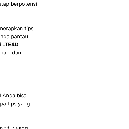
etap berpotensi
nerapkan tips
 Anda pantau
i
LTE4D
.
main dan
l Anda bisa
pa tips yang
 fitur yang