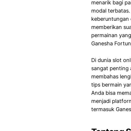
menarik bagi p
modal terbatas
keberuntungan 
memberikan sua
permainan yang 
Ganesha Fortune 
Di dunia slot o
sangat penting 
membahas lengk
tips bermain ya
Anda bisa mema
menjadi platfor
termasuk Ganes