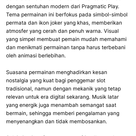
dengan sentuhan modern dari Pragmatic Play.
Tema permainan ini berfokus pada simbol-simbol
permata dan ikon joker yang khas, memberikan
atmosfer yang cerah dan penuh warna. Visual
yang simpel membuat pemain mudah memahami
dan menikmati permainan tanpa harus terbebani
oleh animasi berlebihan.
Suasana permainan menghadirkan kesan
nostalgia yang kuat bagi penggemar slot
tradisional, namun dengan mekanik yang tetap
relevan untuk era digital sekarang. Musik latar
yang energik juga menambah semangat saat
bermain, sehingga memberi pengalaman yang
menyenangkan dan tidak membosankan.