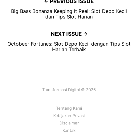
PREVIOUS ISSUE
Big Bass Bonanza Keeping It Reel: Slot Depo Kecil
dan Tips Slot Harian
NEXT ISSUE
Octobeer Fortunes: Slot Depo Kecil dengan Tips Slot
Harian Terbaik
Transformasi Digital © 2026
Tentang Kami
Kebijakan Privasi
Disclaimer
Kontak