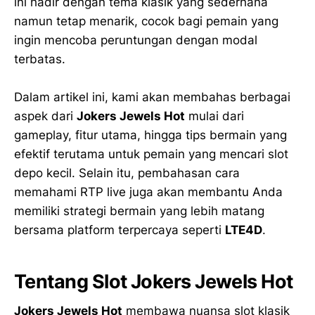
ini hadir dengan tema klasik yang sederhana
namun tetap menarik, cocok bagi pemain yang
ingin mencoba peruntungan dengan modal
terbatas.
Dalam artikel ini, kami akan membahas berbagai
aspek dari
Jokers Jewels Hot
mulai dari
gameplay, fitur utama, hingga tips bermain yang
efektif terutama untuk pemain yang mencari slot
depo kecil. Selain itu, pembahasan cara
memahami RTP live juga akan membantu Anda
memiliki strategi bermain yang lebih matang
bersama platform terpercaya seperti
LTE4D
.
Tentang Slot Jokers Jewels Hot
Jokers Jewels Hot
membawa nuansa slot klasik