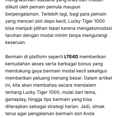
diikuti oleh pemain pemula maupun
berpengalaman. Terlebih lagi, bagi para pemain
yang mencari slot depo kecil, Lucky Tiger 1000
bisa menjadi pilihan tepat karena mengakomodasi
taruhan dengan modal minim tanpa mengurangi
keseruan.
Bermain di platform seperti
LTE4D
memberikan
kemudahan akses serta berbagai bonus yang
mendukung gaya bermain modal kecil sekaligus
memberikan peluang menang besar. Dalam artikel
ini, kita akan membahas secara mendalam
tentang Lucky Tiger 1000, mulai dari tema,
gameplay, hingga tips bermain yang bisa
diterapkan sebagai strategi harian. Jadi, simak
terus agar pengalaman bermain slot Anda