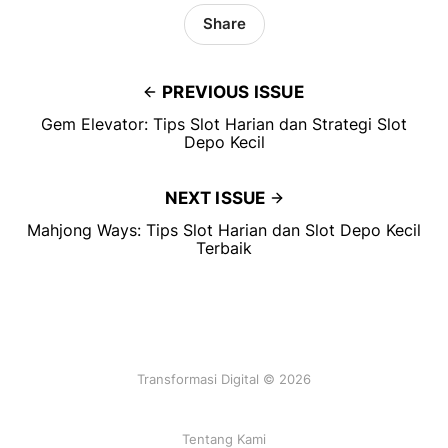
Share
PREVIOUS ISSUE
Gem Elevator: Tips Slot Harian dan Strategi Slot
Depo Kecil
NEXT ISSUE
Mahjong Ways: Tips Slot Harian dan Slot Depo Kecil
Terbaik
Transformasi Digital © 2026
Tentang Kami