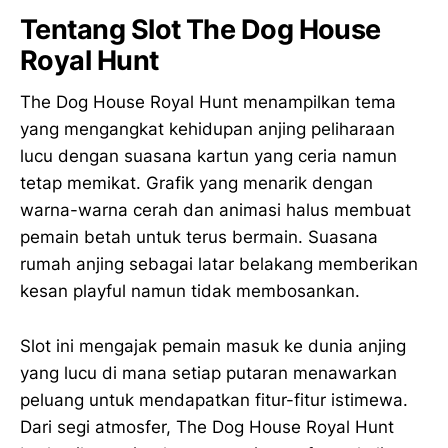
Tentang Slot The Dog House
Royal Hunt
The Dog House Royal Hunt menampilkan tema
yang mengangkat kehidupan anjing peliharaan
lucu dengan suasana kartun yang ceria namun
tetap memikat. Grafik yang menarik dengan
warna-warna cerah dan animasi halus membuat
pemain betah untuk terus bermain. Suasana
rumah anjing sebagai latar belakang memberikan
kesan playful namun tidak membosankan.
Slot ini mengajak pemain masuk ke dunia anjing
yang lucu di mana setiap putaran menawarkan
peluang untuk mendapatkan fitur-fitur istimewa.
Dari segi atmosfer, The Dog House Royal Hunt