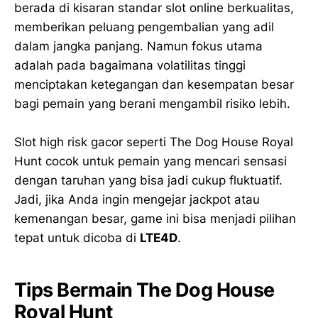
berada di kisaran standar slot online berkualitas,
memberikan peluang pengembalian yang adil
dalam jangka panjang. Namun fokus utama
adalah pada bagaimana volatilitas tinggi
menciptakan ketegangan dan kesempatan besar
bagi pemain yang berani mengambil risiko lebih.
Slot high risk gacor seperti The Dog House Royal
Hunt cocok untuk pemain yang mencari sensasi
dengan taruhan yang bisa jadi cukup fluktuatif.
Jadi, jika Anda ingin mengejar jackpot atau
kemenangan besar, game ini bisa menjadi pilihan
tepat untuk dicoba di
LTE4D
.
Tips Bermain The Dog House
Royal Hunt