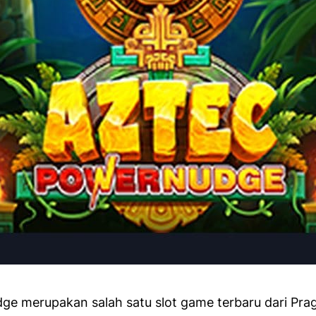
e merupakan salah satu slot game terbaru dari Pra