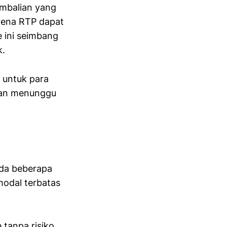
embalian yang
arena RTP dapat
 ini seimbang
k.
l untuk para
dan menunggu
da beberapa
modal terbatas
 tanpa risiko