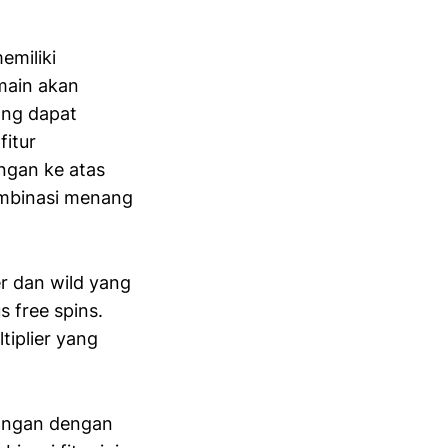
miliki
main akan
ang dapat
itur
gan ke atas
mbinasi menang
er dan wild yang
free spins.
iplier yang
nangan dengan