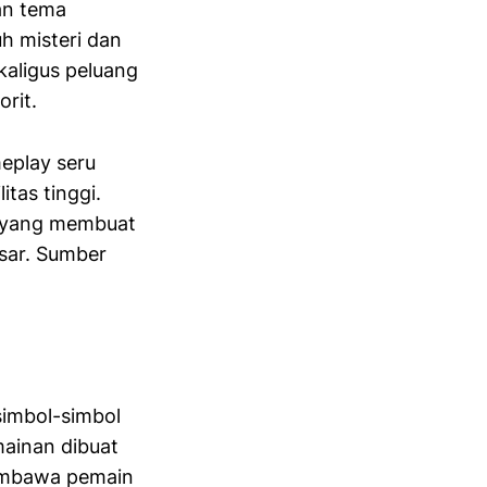
an tema
h misteri dan
aligus peluang
rit.
eplay seru
tas tinggi.
k yang membuat
sar. Sumber
imbol-simbol
ainan dibuat
membawa pemain