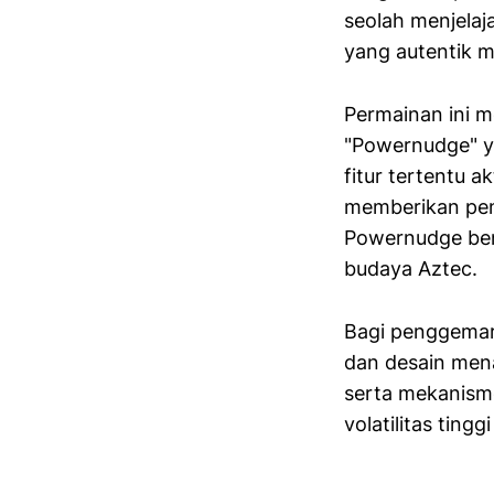
seolah menjelaj
yang autentik 
Permainan ini 
"Powernudge" 
fitur tertentu 
memberikan pen
Powernudge ben
budaya Aztec.
Bagi penggemar
dan desain mena
serta mekanism
volatilitas tingg