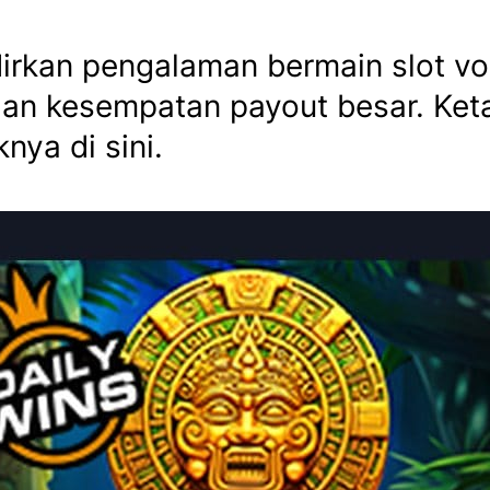
kan pengalaman bermain slot vola
 dan kesempatan payout besar. Ket
nya di sini.