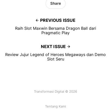
Share
PREVIOUS ISSUE
Raih Slot Maxwin Bersama Dragon Ball dari
Pragmatic Play
NEXT ISSUE
Review Jujur Legend of Heroes Megaways dan Demo
Slot Seru
Transformasi Digital © 2026
Tentang Kami