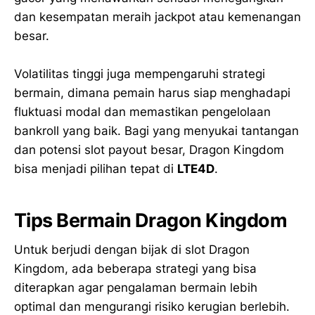
dan kesempatan meraih jackpot atau kemenangan
besar.
Volatilitas tinggi juga mempengaruhi strategi
bermain, dimana pemain harus siap menghadapi
fluktuasi modal dan memastikan pengelolaan
bankroll yang baik. Bagi yang menyukai tantangan
dan potensi slot payout besar, Dragon Kingdom
bisa menjadi pilihan tepat di
LTE4D
.
Tips Bermain Dragon Kingdom
Untuk berjudi dengan bijak di slot Dragon
Kingdom, ada beberapa strategi yang bisa
diterapkan agar pengalaman bermain lebih
optimal dan mengurangi risiko kerugian berlebih.