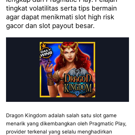
tingkat volatilitas serta tips bermain
agar dapat menikmati slot high risk
gacor dan slot payout besar.
Dragon Kingdom adalah salah satu slot game
menarik yang dikembangkan oleh Pragmatic Play,
provider terkenal yang selalu menghadirkan