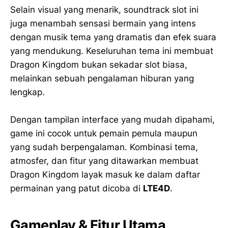
Selain visual yang menarik, soundtrack slot ini
juga menambah sensasi bermain yang intens
dengan musik tema yang dramatis dan efek suara
yang mendukung. Keseluruhan tema ini membuat
Dragon Kingdom bukan sekadar slot biasa,
melainkan sebuah pengalaman hiburan yang
lengkap.
Dengan tampilan interface yang mudah dipahami,
game ini cocok untuk pemain pemula maupun
yang sudah berpengalaman. Kombinasi tema,
atmosfer, dan fitur yang ditawarkan membuat
Dragon Kingdom layak masuk ke dalam daftar
permainan yang patut dicoba di
LTE4D
.
Gameplay & Fitur Utama