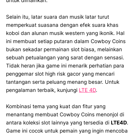
untuk dimainkan.
Selain itu, latar suara dan musik latar turut
memperkuat suasana dengan efek suara khas
koboi dan alunan musik western yang ikonik. Hal
ini membuat setiap putaran dalam Cowboy Coins
bukan sekadar permainan slot biasa, melainkan
sebuah petualangan yang sarat dengan sensasi.
Tidak heran jika game ini menarik perhatian para
penggemar slot high risk gacor yang mencari
tantangan serta peluang menang besar. Untuk
pengalaman terbaik, kunjungi
LTE 4D
.
Kombinasi tema yang kuat dan fitur yang
menantang membuat Cowboy Coins menonjol di
antara koleksi slot lainnya yang tersedia di
LTE4D
.
Game ini cocok untuk pemain yang ingin mencoba