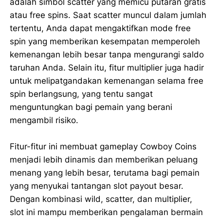
adalah simbol scatter yang memicu putaran gratis
atau free spins. Saat scatter muncul dalam jumlah
tertentu, Anda dapat mengaktifkan mode free
spin yang memberikan kesempatan memperoleh
kemenangan lebih besar tanpa mengurangi saldo
taruhan Anda. Selain itu, fitur multiplier juga hadir
untuk melipatgandakan kemenangan selama free
spin berlangsung, yang tentu sangat
menguntungkan bagi pemain yang berani
mengambil risiko.
Fitur-fitur ini membuat gameplay Cowboy Coins
menjadi lebih dinamis dan memberikan peluang
menang yang lebih besar, terutama bagi pemain
yang menyukai tantangan slot payout besar.
Dengan kombinasi wild, scatter, dan multiplier,
slot ini mampu memberikan pengalaman bermain