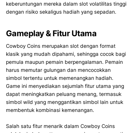
keberuntungan mereka dalam slot volatilitas tinggi
dengan risiko sekaligus hadiah yang sepadan.
Gameplay & Fitur Utama
Cowboy Coins merupakan slot dengan format
klasik yang mudah dipahami, sehingga cocok bagi
pemula maupun pemain berpengalaman. Pemain
harus memutar gulungan dan mencocokkan
simbol tertentu untuk memenangkan hadiah.
Game ini menyediakan sejumlah fitur utama yang
dapat meningkatkan peluang menang, termasuk
simbol wild yang menggantikan simbol lain untuk
membentuk kombinasi kemenangan.
Salah satu fitur menarik dalam Cowboy Coins