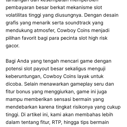
pembayaran besar berkat mekanisme slot
volatilitas tinggi yang diusungnya. Dengan desain
grafis yang menarik serta soundtrack yang
mendukung atmosfer, Cowboy Coins menjadi
pilihan favorit bagi para pecinta slot high risk
gacor.
Bagi Anda yang tengah mencari game dengan
potensi slot payout besar sekaligus menguji
keberuntungan, Cowboy Coins layak untuk
dicoba. Selain menawarkan gameplay seru dan
fitur bonus yang menggiurkan, game ini juga
mampu memberikan sensasi bermain yang
mendebarkan karena tingkat risikonya yang cukup
tinggi. Di artikel ini, kami akan membahas lebih
dalam tentang fitur, RTP, hingga tips bermain