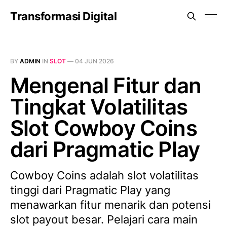
Transformasi Digital
BY
ADMIN
IN
SLOT
—
04 JUN 2026
Mengenal Fitur dan
Tingkat Volatilitas
Slot Cowboy Coins
dari Pragmatic Play
Cowboy Coins adalah slot volatilitas
tinggi dari Pragmatic Play yang
menawarkan fitur menarik dan potensi
slot payout besar. Pelajari cara main