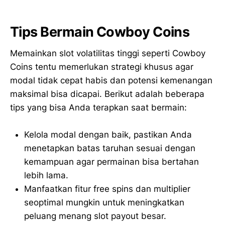
Tips Bermain Cowboy Coins
Memainkan slot volatilitas tinggi seperti Cowboy
Coins tentu memerlukan strategi khusus agar
modal tidak cepat habis dan potensi kemenangan
maksimal bisa dicapai. Berikut adalah beberapa
tips yang bisa Anda terapkan saat bermain:
Kelola modal dengan baik, pastikan Anda
menetapkan batas taruhan sesuai dengan
kemampuan agar permainan bisa bertahan
lebih lama.
Manfaatkan fitur free spins dan multiplier
seoptimal mungkin untuk meningkatkan
peluang menang slot payout besar.