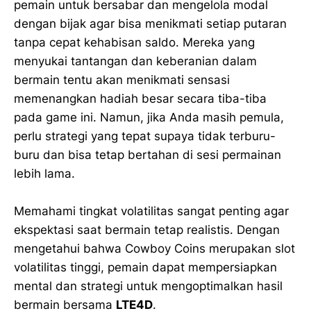
pemain untuk bersabar dan mengelola modal
dengan bijak agar bisa menikmati setiap putaran
tanpa cepat kehabisan saldo. Mereka yang
menyukai tantangan dan keberanian dalam
bermain tentu akan menikmati sensasi
memenangkan hadiah besar secara tiba-tiba
pada game ini. Namun, jika Anda masih pemula,
perlu strategi yang tepat supaya tidak terburu-
buru dan bisa tetap bertahan di sesi permainan
lebih lama.
Memahami tingkat volatilitas sangat penting agar
ekspektasi saat bermain tetap realistis. Dengan
mengetahui bahwa Cowboy Coins merupakan slot
volatilitas tinggi, pemain dapat mempersiapkan
mental dan strategi untuk mengoptimalkan hasil
bermain bersama
LTE4D
.