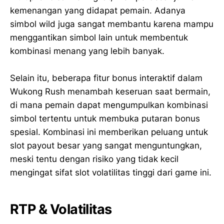
kemenangan yang didapat pemain. Adanya
simbol wild juga sangat membantu karena mampu
menggantikan simbol lain untuk membentuk
kombinasi menang yang lebih banyak.
Selain itu, beberapa fitur bonus interaktif dalam
Wukong Rush menambah keseruan saat bermain,
di mana pemain dapat mengumpulkan kombinasi
simbol tertentu untuk membuka putaran bonus
spesial. Kombinasi ini memberikan peluang untuk
slot payout besar yang sangat menguntungkan,
meski tentu dengan risiko yang tidak kecil
mengingat sifat slot volatilitas tinggi dari game ini.
RTP & Volatilitas