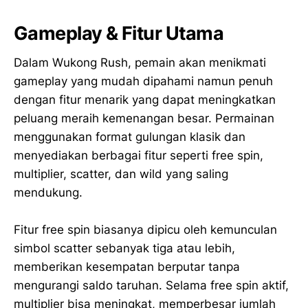
Gameplay & Fitur Utama
Dalam Wukong Rush, pemain akan menikmati
gameplay yang mudah dipahami namun penuh
dengan fitur menarik yang dapat meningkatkan
peluang meraih kemenangan besar. Permainan
menggunakan format gulungan klasik dan
menyediakan berbagai fitur seperti free spin,
multiplier, scatter, dan wild yang saling
mendukung.
Fitur free spin biasanya dipicu oleh kemunculan
simbol scatter sebanyak tiga atau lebih,
memberikan kesempatan berputar tanpa
mengurangi saldo taruhan. Selama free spin aktif,
multiplier bisa meningkat, memperbesar jumlah