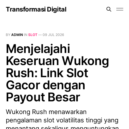
Transformasi Digital
BY
ADMIN
IN
SLOT
—
09 JUL 2026
Menjelajahi
Keseruan Wukong
Rush: Link Slot
Gacor dengan
Payout Besar
Wukong Rush menawarkan
pengalaman slot volatilitas tinggi yang
menantang sekaligus menguntungkan.