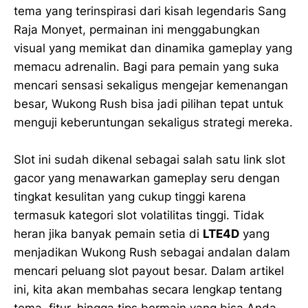
tema yang terinspirasi dari kisah legendaris Sang
Raja Monyet, permainan ini menggabungkan
visual yang memikat dan dinamika gameplay yang
memacu adrenalin. Bagi para pemain yang suka
mencari sensasi sekaligus mengejar kemenangan
besar, Wukong Rush bisa jadi pilihan tepat untuk
menguji keberuntungan sekaligus strategi mereka.
Slot ini sudah dikenal sebagai salah satu link slot
gacor yang menawarkan gameplay seru dengan
tingkat kesulitan yang cukup tinggi karena
termasuk kategori slot volatilitas tinggi. Tidak
heran jika banyak pemain setia di
LTE4D
yang
menjadikan Wukong Rush sebagai andalan dalam
mencari peluang slot payout besar. Dalam artikel
ini, kita akan membahas secara lengkap tentang