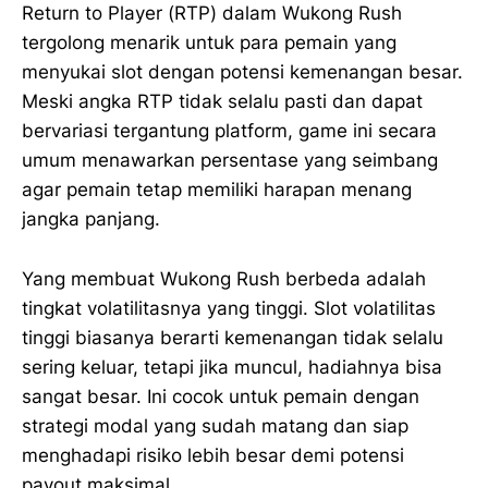
Return to Player (RTP) dalam Wukong Rush
tergolong menarik untuk para pemain yang
menyukai slot dengan potensi kemenangan besar.
Meski angka RTP tidak selalu pasti dan dapat
bervariasi tergantung platform, game ini secara
umum menawarkan persentase yang seimbang
agar pemain tetap memiliki harapan menang
jangka panjang.
Yang membuat Wukong Rush berbeda adalah
tingkat volatilitasnya yang tinggi. Slot volatilitas
tinggi biasanya berarti kemenangan tidak selalu
sering keluar, tetapi jika muncul, hadiahnya bisa
sangat besar. Ini cocok untuk pemain dengan
strategi modal yang sudah matang dan siap
menghadapi risiko lebih besar demi potensi
payout maksimal.