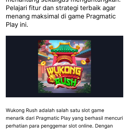
Pelajari fitur dan strategi terbaik agar
menang maksimal di game Pragmatic
Play ini.
Wukong Rush adalah salah satu slot game
menarik dari Pragmatic Play yang berhasil mencuri
perhatian para penggemar slot online. Dengan