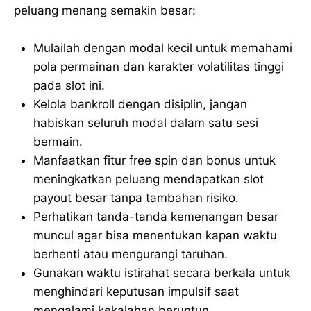
peluang menang semakin besar:
Mulailah dengan modal kecil untuk memahami
pola permainan dan karakter volatilitas tinggi
pada slot ini.
Kelola bankroll dengan disiplin, jangan
habiskan seluruh modal dalam satu sesi
bermain.
Manfaatkan fitur free spin dan bonus untuk
meningkatkan peluang mendapatkan slot
payout besar tanpa tambahan risiko.
Perhatikan tanda-tanda kemenangan besar
muncul agar bisa menentukan kapan waktu
berhenti atau mengurangi taruhan.
Gunakan waktu istirahat secara berkala untuk
menghindari keputusan impulsif saat
mengalami kekalahan beruntun.