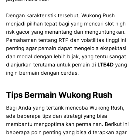
Dengan karakteristik tersebut, Wukong Rush
menjadi pilihan tepat bagi yang mencari slot high
risk gacor yang menantang dan menguntungkan.
Pemahaman tentang RTP dan volatilitas tinggi ini
penting agar pemain dapat mengelola ekspektasi
dan modal dengan lebih bijak, yang tentu sangat
dianjurkan terutama untuk pemain di
LTE4D
yang
ingin bermain dengan cerdas.
Tips Bermain Wukong Rush
Bagi Anda yang tertarik mencoba Wukong Rush,
ada beberapa tips dan strategi yang bisa
membantu mengoptimalkan permainan. Berikut ini
beberapa poin penting yang bisa diterapkan agar