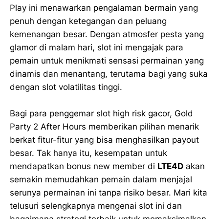
Play ini menawarkan pengalaman bermain yang
penuh dengan ketegangan dan peluang
kemenangan besar. Dengan atmosfer pesta yang
glamor di malam hari, slot ini mengajak para
pemain untuk menikmati sensasi permainan yang
dinamis dan menantang, terutama bagi yang suka
dengan slot volatilitas tinggi.
Bagi para penggemar slot high risk gacor, Gold
Party 2 After Hours memberikan pilihan menarik
berkat fitur-fitur yang bisa menghasilkan payout
besar. Tak hanya itu, kesempatan untuk
mendapatkan bonus new member di
LTE4D
akan
semakin memudahkan pemain dalam menjajal
serunya permainan ini tanpa risiko besar. Mari kita
telusuri selengkapnya mengenai slot ini dan