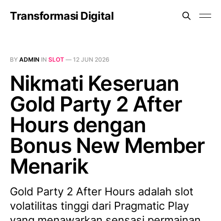
Transformasi Digital
BY
ADMIN
IN
SLOT
—
12 JUN 2026
Nikmati Keseruan
Gold Party 2 After
Hours dengan
Bonus New Member
Menarik
Gold Party 2 After Hours adalah slot
volatilitas tinggi dari Pragmatic Play
yang menawarkan sensasi permainan