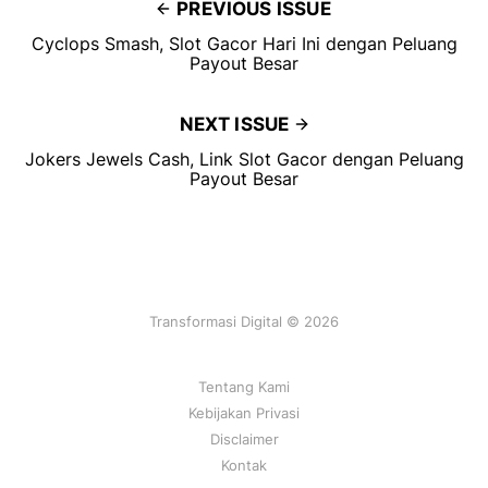
PREVIOUS ISSUE
Cyclops Smash, Slot Gacor Hari Ini dengan Peluang
Payout Besar
NEXT ISSUE
Jokers Jewels Cash, Link Slot Gacor dengan Peluang
Payout Besar
Transformasi Digital © 2026
Tentang Kami
Kebijakan Privasi
Disclaimer
Kontak