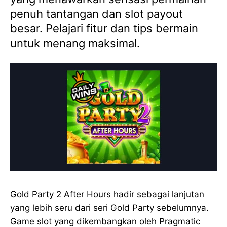
penuh tantangan dan slot payout
besar. Pelajari fitur dan tips bermain
untuk menang maksimal.
Gold Party 2 After Hours hadir sebagai lanjutan
yang lebih seru dari seri Gold Party sebelumnya.
Game slot yang dikembangkan oleh Pragmatic