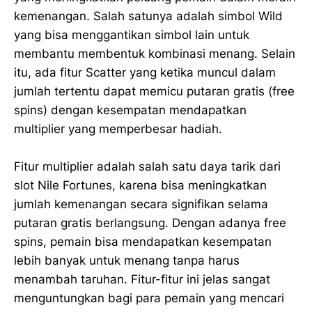
kemenangan. Salah satunya adalah simbol Wild
yang bisa menggantikan simbol lain untuk
membantu membentuk kombinasi menang. Selain
itu, ada fitur Scatter yang ketika muncul dalam
jumlah tertentu dapat memicu putaran gratis (free
spins) dengan kesempatan mendapatkan
multiplier yang memperbesar hadiah.
Fitur multiplier adalah salah satu daya tarik dari
slot Nile Fortunes, karena bisa meningkatkan
jumlah kemenangan secara signifikan selama
putaran gratis berlangsung. Dengan adanya free
spins, pemain bisa mendapatkan kesempatan
lebih banyak untuk menang tanpa harus
menambah taruhan. Fitur-fitur ini jelas sangat
menguntungkan bagi para pemain yang mencari