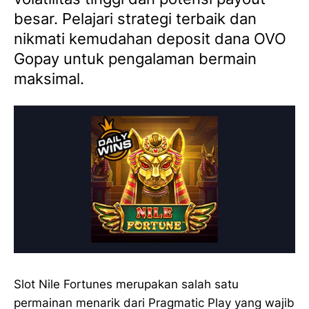
besar. Pelajari strategi terbaik dan
nikmati kemudahan deposit dana OVO
Gopay untuk pengalaman bermain
maksimal.
Slot Nile Fortunes merupakan salah satu
permainan menarik dari Pragmatic Play yang wajib