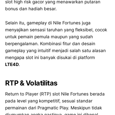
slot high risk gacor yang menawarkan putaran
bonus dan hadiah besar.
Selain itu, gameplay di Nile Fortunes juga
menyajikan sensasi taruhan yang fleksibel, cocok
untuk pemain pemula maupun yang sudah
berpengalaman. Kombinasi fitur dan desain
gameplay yang intuitif menjadi salah satu alasan
mengapa slot ini banyak disukai di platform
LTE4D
.
RTP & Volatilitas
Return to Player (RTP) slot Nile Fortunes berada
pada level yang kompetitif, sesuai standar
permainan dari Pragmatic Play. Meskipun tidak
diumumkan angka pastinya, game ini dikenal