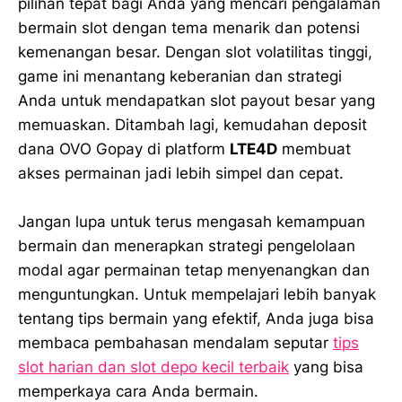
pilihan tepat bagi Anda yang mencari pengalaman
bermain slot dengan tema menarik dan potensi
kemenangan besar. Dengan slot volatilitas tinggi,
game ini menantang keberanian dan strategi
Anda untuk mendapatkan slot payout besar yang
memuaskan. Ditambah lagi, kemudahan deposit
dana OVO Gopay di platform
LTE4D
membuat
akses permainan jadi lebih simpel dan cepat.
Jangan lupa untuk terus mengasah kemampuan
bermain dan menerapkan strategi pengelolaan
modal agar permainan tetap menyenangkan dan
menguntungkan. Untuk mempelajari lebih banyak
tentang tips bermain yang efektif, Anda juga bisa
membaca pembahasan mendalam seputar
tips
slot harian dan slot depo kecil terbaik
yang bisa
memperkaya cara Anda bermain.