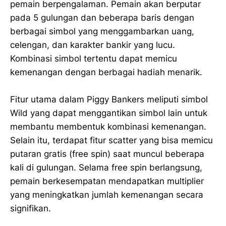
pemain berpengalaman. Pemain akan berputar
pada 5 gulungan dan beberapa baris dengan
berbagai simbol yang menggambarkan uang,
celengan, dan karakter bankir yang lucu.
Kombinasi simbol tertentu dapat memicu
kemenangan dengan berbagai hadiah menarik.
Fitur utama dalam Piggy Bankers meliputi simbol
Wild yang dapat menggantikan simbol lain untuk
membantu membentuk kombinasi kemenangan.
Selain itu, terdapat fitur scatter yang bisa memicu
putaran gratis (free spin) saat muncul beberapa
kali di gulungan. Selama free spin berlangsung,
pemain berkesempatan mendapatkan multiplier
yang meningkatkan jumlah kemenangan secara
signifikan.