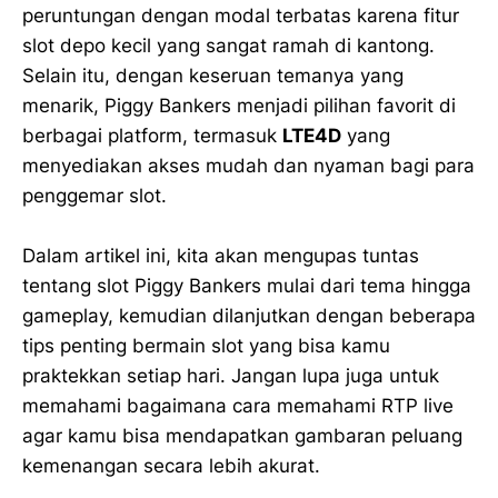
peruntungan dengan modal terbatas karena fitur
slot depo kecil yang sangat ramah di kantong.
Selain itu, dengan keseruan temanya yang
menarik, Piggy Bankers menjadi pilihan favorit di
berbagai platform, termasuk
LTE4D
yang
menyediakan akses mudah dan nyaman bagi para
penggemar slot.
Dalam artikel ini, kita akan mengupas tuntas
tentang slot Piggy Bankers mulai dari tema hingga
gameplay, kemudian dilanjutkan dengan beberapa
tips penting bermain slot yang bisa kamu
praktekkan setiap hari. Jangan lupa juga untuk
memahami bagaimana cara memahami RTP live
agar kamu bisa mendapatkan gambaran peluang
kemenangan secara lebih akurat.