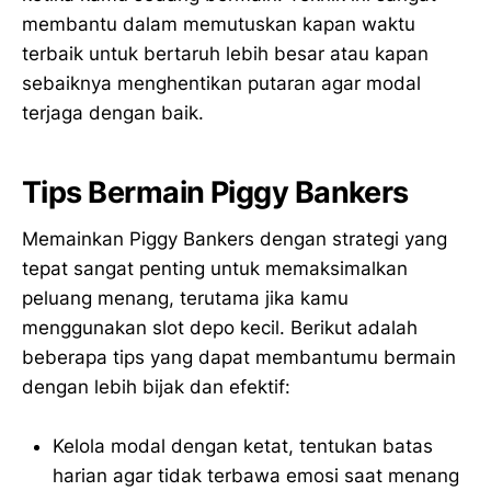
membantu dalam memutuskan kapan waktu
terbaik untuk bertaruh lebih besar atau kapan
sebaiknya menghentikan putaran agar modal
terjaga dengan baik.
Tips Bermain Piggy Bankers
Memainkan Piggy Bankers dengan strategi yang
tepat sangat penting untuk memaksimalkan
peluang menang, terutama jika kamu
menggunakan slot depo kecil. Berikut adalah
beberapa tips yang dapat membantumu bermain
dengan lebih bijak dan efektif:
Kelola modal dengan ketat, tentukan batas
harian agar tidak terbawa emosi saat menang