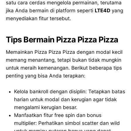
satu cara cerdas mengelola permainan, terutama
jika Anda bermain di platform seperti
LTE4D
yang
menyediakan fitur tersebut.
Tips Bermain Pizza Pizza Pizza
Memainkan Pizza Pizza Pizza dengan modal kecil
memang menantang, tetapi bukan tidak mungkin
untuk meraih kemenangan. Berikut beberapa tips
penting yang bisa Anda terapkan:
Kelola bankroll dengan disiplin: Tetapkan batas
harian untuk modal dan kerugian agar tidak
mengalami kerugian besar.
Manfaatkan fitur free spin dan bonus
multiplier: Perhatikan simbol scatter dan wild