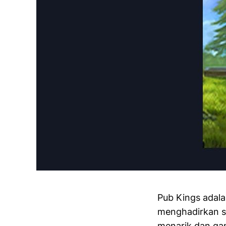
Pub Kings adala
menghadirkan su
menarik dan gam