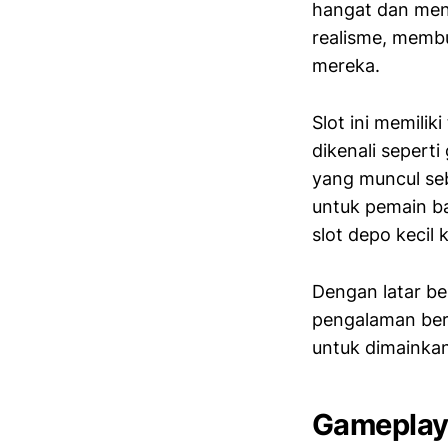
hangat dan men
realisme, membu
mereka.
Slot ini memili
dikenali seperti
yang muncul seb
untuk pemain b
slot depo kecil
Dengan latar b
pengalaman ber
untuk dimainkan 
Gameplay 