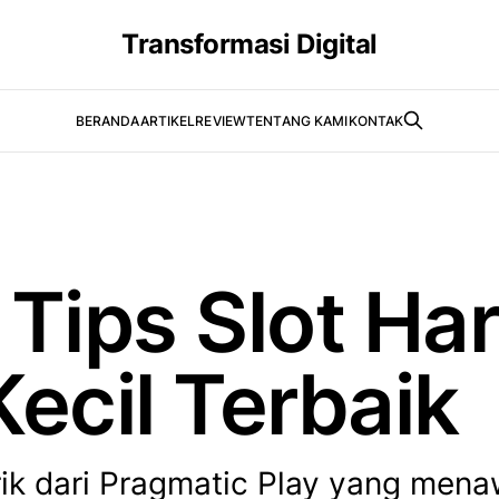
Transformasi Digital
BERANDA
ARTIKEL
REVIEW
TENTANG KAMI
KONTAK
 Tips Slot Ha
Kecil Terbaik
rik dari Pragmatic Play yang men