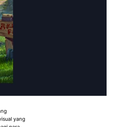
ang
visual yang
bagi para