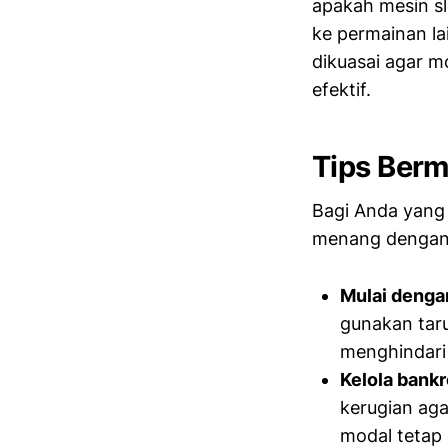
apakah mesin sl
ke permainan lai
dikuasai agar 
efektif.
Tips Berm
Bagi Anda yang
menang dengan s
Mulai dengan
gunakan tar
menghindari 
Kelola bankr
kerugian ag
modal tetap 