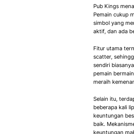
Pub Kings mena
Pemain cukup m
simbol yang me
aktif, dan ada 
Fitur utama ter
scatter, sehin
sendiri biasany
pemain bermain
meraih kemena
Selain itu, ter
beberapa kali l
keuntungan bes
baik. Mekanism
keuntungan mak