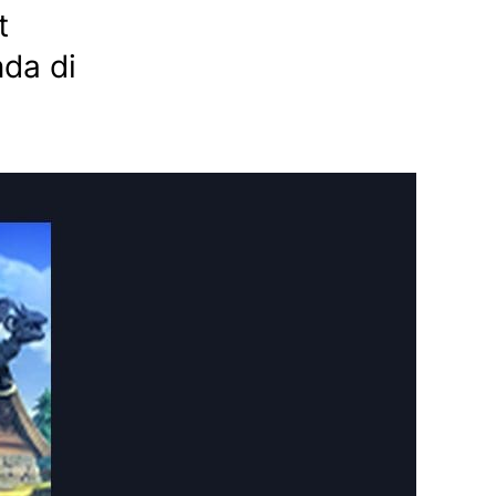
t
da di