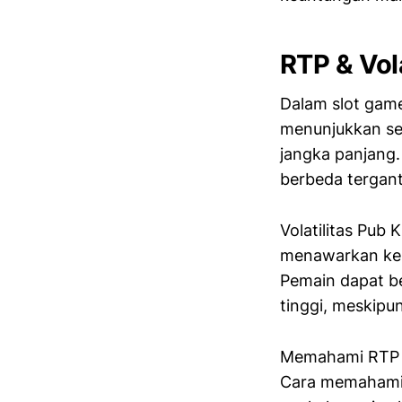
RTP & Vola
Dalam slot game
menunjukkan se
jangka panjang.
berbeda tergant
Volatilitas Pub
menawarkan kes
Pemain dapat be
tinggi, meskipu
Memahami RTP li
Cara memahami 