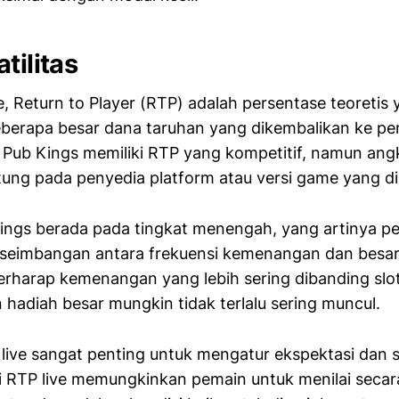
tilitas
, Return to Player (RTP) adalah persentase teoretis
berapa besar dana taruhan yang dikembalikan ke p
 Pub Kings memiliki RTP yang kompetitif, namun angk
ung pada penyedia platform atau versi game yang d
 Kings berada pada tingkat menengah, yang artinya p
eimbangan antara frekuensi kemenangan dan besar
rharap kemenangan yang lebih sering dibanding slot 
n hadiah besar mungkin tidak terlalu sering muncul.
ve sangat penting untuk mengatur ekspektasi dan s
RTP live memungkinkan pemain untuk menilai secara