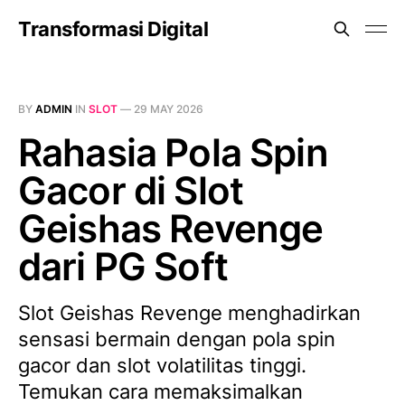
Transformasi Digital
BY
ADMIN
IN
SLOT
—
29 MAY 2026
Rahasia Pola Spin
Gacor di Slot
Geishas Revenge
dari PG Soft
Slot Geishas Revenge menghadirkan
sensasi bermain dengan pola spin
gacor dan slot volatilitas tinggi.
Temukan cara memaksimalkan