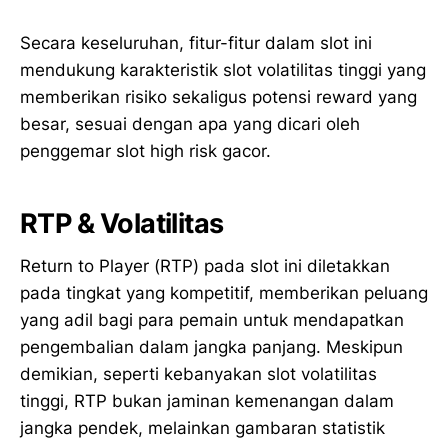
Secara keseluruhan, fitur-fitur dalam slot ini
mendukung karakteristik slot volatilitas tinggi yang
memberikan risiko sekaligus potensi reward yang
besar, sesuai dengan apa yang dicari oleh
penggemar slot high risk gacor.
RTP & Volatilitas
Return to Player (RTP) pada slot ini diletakkan
pada tingkat yang kompetitif, memberikan peluang
yang adil bagi para pemain untuk mendapatkan
pengembalian dalam jangka panjang. Meskipun
demikian, seperti kebanyakan slot volatilitas
tinggi, RTP bukan jaminan kemenangan dalam
jangka pendek, melainkan gambaran statistik