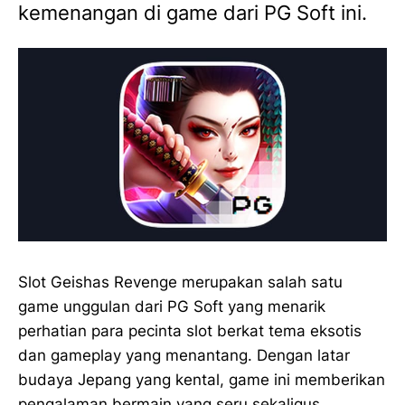
kemenangan di game dari PG Soft ini.
Slot Geishas Revenge merupakan salah satu
game unggulan dari PG Soft yang menarik
perhatian para pecinta slot berkat tema eksotis
dan gameplay yang menantang. Dengan latar
budaya Jepang yang kental, game ini memberikan
pengalaman bermain yang seru sekaligus