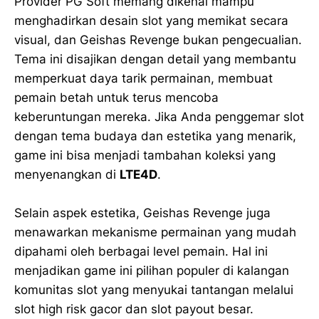
Provider PG Soft memang dikenal mampu
menghadirkan desain slot yang memikat secara
visual, dan Geishas Revenge bukan pengecualian.
Tema ini disajikan dengan detail yang membantu
memperkuat daya tarik permainan, membuat
pemain betah untuk terus mencoba
keberuntungan mereka. Jika Anda penggemar slot
dengan tema budaya dan estetika yang menarik,
game ini bisa menjadi tambahan koleksi yang
menyenangkan di
LTE4D
.
Selain aspek estetika, Geishas Revenge juga
menawarkan mekanisme permainan yang mudah
dipahami oleh berbagai level pemain. Hal ini
menjadikan game ini pilihan populer di kalangan
komunitas slot yang menyukai tantangan melalui
slot high risk gacor dan slot payout besar.