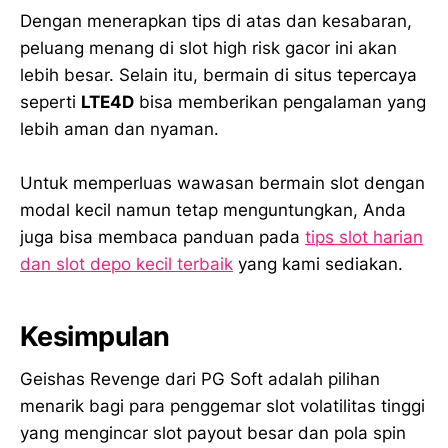
Dengan menerapkan tips di atas dan kesabaran,
peluang menang di slot high risk gacor ini akan
lebih besar. Selain itu, bermain di situs tepercaya
seperti
LTE4D
bisa memberikan pengalaman yang
lebih aman dan nyaman.
Untuk memperluas wawasan bermain slot dengan
modal kecil namun tetap menguntungkan, Anda
juga bisa membaca panduan pada
tips slot harian
dan slot depo kecil terbaik
yang kami sediakan.
Kesimpulan
Geishas Revenge dari PG Soft adalah pilihan
menarik bagi para penggemar slot volatilitas tinggi
yang mengincar slot payout besar dan pola spin