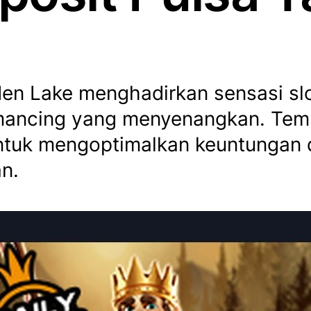
den Lake menghadirkan sensasi sl
mancing yang menyenangkan. Te
 untuk mengoptimalkan keuntungan
n.