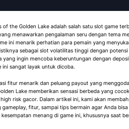
s of the Golden Lake adalah salah satu slot game terb
 yang menawarkan pengalaman seru dengan tema me
me ini menarik perhatian para pemain yang menyuka
istiknya sebagai slot volatilitas tinggi dengan poten
da yang ingin mencoba keberuntungan dengan deposit
ini sangat layak untuk dicoba.
si fitur menarik dan peluang payout yang menggoda
 Golden Lake memberikan sensasi berbeda yang cocok
high risk gacor. Dalam artikel ini, kami akan memba
 gameplay, fitur, sampai tips bermain agar Anda bisa
kesempatan menang di game ini, khususnya saat be