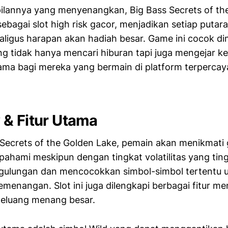
ilannya yang menyenangkan, Big Bass Secrets of th
sebagai slot high risk gacor, menjadikan setiap puta
ligus harapan akan hadiah besar. Game ini cocok di
g tidak hanya mencari hiburan tapi juga mengejar 
ama bagi mereka yang bermain di platform terpercay
& Fitur Utama
 Secrets of the Golden Lake, pemain akan menikmati
ahami meskipun dengan tingkat volatilitas yang tin
gulungan dan mencocokkan simbol-simbol tertentu 
enangan. Slot ini juga dilengkapi berbagai fitur me
eluang menang besar.