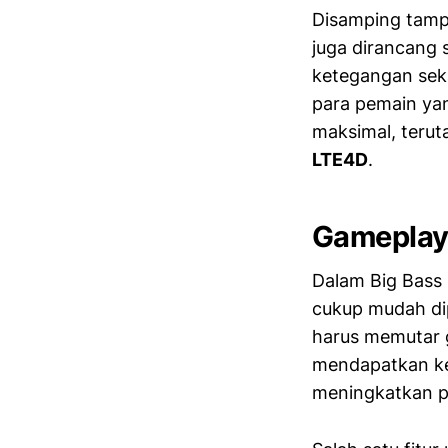
Disamping tamp
juga dirancang 
ketegangan seka
para pemain yan
maksimal, terut
LTE4D
.
Gameplay 
Dalam Big Bass
cukup mudah dip
harus memutar 
mendapatkan kem
meningkatkan p