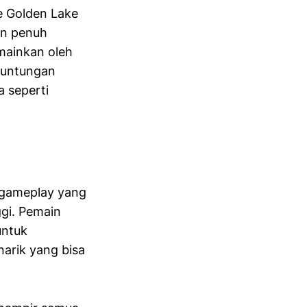
e Golden Lake
ran penuh
mainkan oleh
keuntungan
a seperti
 gameplay yang
ggi. Pemain
untuk
narik yang bisa