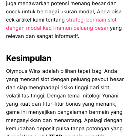
juga menawarkan potensi menang besar dan
cocok untuk berbagai ukuran modal, Anda bisa
cek artikel kami tentang
strategi bermain slot
dengan modal kecil namun peluang besar
yang
relevan dan sangat informatif.
Kesimpulan
Olympus Wins adalah pilihan tepat bagi Anda
yang mencari slot dengan peluang payout besar
dan siap menghadapi risiko tinggi dari slot
volatilitas tinggi. Dengan tema mitologi Yunani
yang kuat dan fitur-fitur bonus yang menarik,
game ini menyajikan pengalaman bermain yang
mengasyikkan dan menantang. Apalagi dengan
kemudahan deposit pulsa tanpa potongan yang