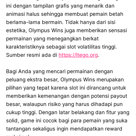
ini dengan tampilan grafis yang menarik dan
animasi halus sehingga membuat pemain betah
berlama-lama bermain. Tidak hanya dari sisi
estetika, Olympus Wins juga memberikan sensasi
permainan yang menegangkan berkat
karakteristiknya sebagai slot volatilitas tinggi.
Sumber resmi ada di
https://ltego.org
.
Bagi Anda yang mencari permainan dengan
peluang ekstra besar, Olympus Wins merupakan
pilihan yang tepat karena slot ini dirancang untuk
memberikan kemenangan dengan potensi payout
besar, walaupun risiko yang harus dihadapi pun
cukup tinggi. Dengan latar belakang dan fitur yang
solid, game ini cocok bagi para pemain yang suka
tantangan sekaligus ingin mendapatkan reward