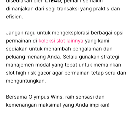
disediakan oleh
LTE4D
, pemain semakin
dimanjakan dari segi transaksi yang praktis dan
efisien.
Jangan ragu untuk mengeksplorasi berbagai opsi
permainan di
koleksi slot lainnya
yang kami
sediakan untuk menambah pengalaman dan
peluang menang Anda. Selalu gunakan strategi
manajemen modal yang tepat untuk memainkan
slot high risk gacor agar permainan tetap seru dan
menguntungkan.
Bersama Olympus Wins, raih sensasi dan
kemenangan maksimal yang Anda impikan!