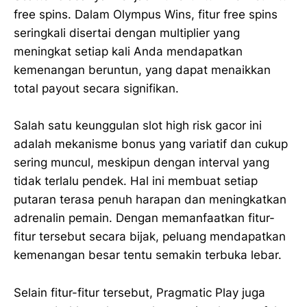
free spins. Dalam Olympus Wins, fitur free spins
seringkali disertai dengan multiplier yang
meningkat setiap kali Anda mendapatkan
kemenangan beruntun, yang dapat menaikkan
total payout secara signifikan.
Salah satu keunggulan slot high risk gacor ini
adalah mekanisme bonus yang variatif dan cukup
sering muncul, meskipun dengan interval yang
tidak terlalu pendek. Hal ini membuat setiap
putaran terasa penuh harapan dan meningkatkan
adrenalin pemain. Dengan memanfaatkan fitur-
fitur tersebut secara bijak, peluang mendapatkan
kemenangan besar tentu semakin terbuka lebar.
Selain fitur-fitur tersebut, Pragmatic Play juga