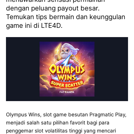
dengan peluang payout besar.
Temukan tips bermain dan keunggulan
game ini di LTE4D.
Olympus Wins, slot game besutan Pragmatic Play,
menjadi salah satu pilihan favorit bagi para
penggemar slot volatilitas tinggi yang mencari