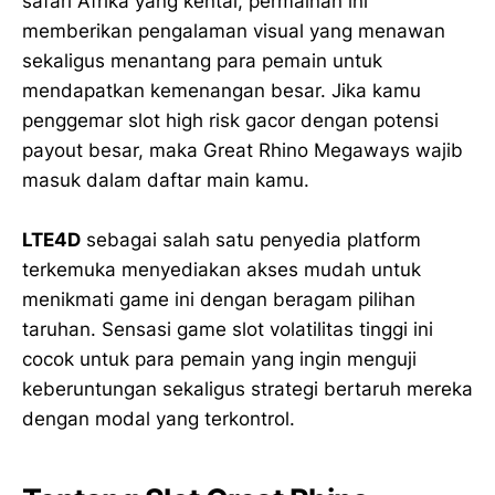
safari Afrika yang kental, permainan ini
memberikan pengalaman visual yang menawan
sekaligus menantang para pemain untuk
mendapatkan kemenangan besar. Jika kamu
penggemar slot high risk gacor dengan potensi
payout besar, maka Great Rhino Megaways wajib
masuk dalam daftar main kamu.
LTE4D
sebagai salah satu penyedia platform
terkemuka menyediakan akses mudah untuk
menikmati game ini dengan beragam pilihan
taruhan. Sensasi game slot volatilitas tinggi ini
cocok untuk para pemain yang ingin menguji
keberuntungan sekaligus strategi bertaruh mereka
dengan modal yang terkontrol.