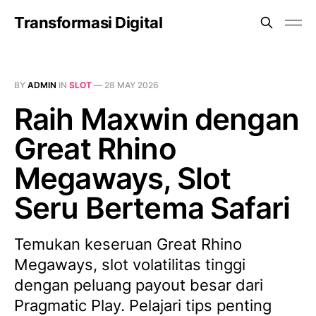
Transformasi Digital
BY
ADMIN
IN
SLOT
—
28 MAY 2026
Raih Maxwin dengan
Great Rhino
Megaways, Slot
Seru Bertema Safari
Temukan keseruan Great Rhino
Megaways, slot volatilitas tinggi
dengan peluang payout besar dari
Pragmatic Play. Pelajari tips penting