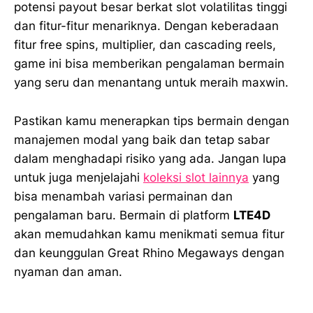
potensi payout besar berkat slot volatilitas tinggi
dan fitur-fitur menariknya. Dengan keberadaan
fitur free spins, multiplier, dan cascading reels,
game ini bisa memberikan pengalaman bermain
yang seru dan menantang untuk meraih maxwin.
Pastikan kamu menerapkan tips bermain dengan
manajemen modal yang baik dan tetap sabar
dalam menghadapi risiko yang ada. Jangan lupa
untuk juga menjelajahi
koleksi slot lainnya
yang
bisa menambah variasi permainan dan
pengalaman baru. Bermain di platform
LTE4D
akan memudahkan kamu menikmati semua fitur
dan keunggulan Great Rhino Megaways dengan
nyaman dan aman.