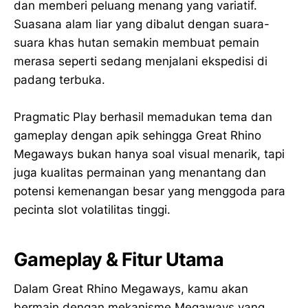
dan memberi peluang menang yang variatif.
Suasana alam liar yang dibalut dengan suara-
suara khas hutan semakin membuat pemain
merasa seperti sedang menjalani ekspedisi di
padang terbuka.
Pragmatic Play berhasil memadukan tema dan
gameplay dengan apik sehingga Great Rhino
Megaways bukan hanya soal visual menarik, tapi
juga kualitas permainan yang menantang dan
potensi kemenangan besar yang menggoda para
pecinta slot volatilitas tinggi.
Gameplay & Fitur Utama
Dalam Great Rhino Megaways, kamu akan
bermain dengan mekanisme Megaways yang