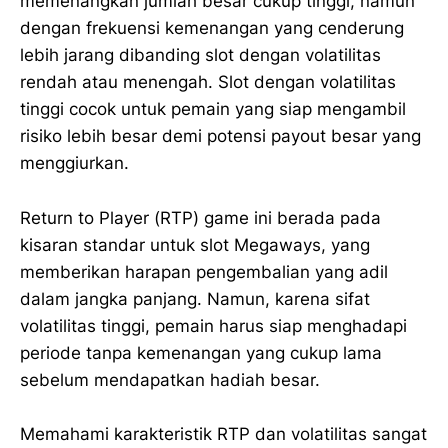
memenangkan jumlah besar cukup tinggi, namun
dengan frekuensi kemenangan yang cenderung
lebih jarang dibanding slot dengan volatilitas
rendah atau menengah. Slot dengan volatilitas
tinggi cocok untuk pemain yang siap mengambil
risiko lebih besar demi potensi payout besar yang
menggiurkan.
Return to Player (RTP) game ini berada pada
kisaran standar untuk slot Megaways, yang
memberikan harapan pengembalian yang adil
dalam jangka panjang. Namun, karena sifat
volatilitas tinggi, pemain harus siap menghadapi
periode tanpa kemenangan yang cukup lama
sebelum mendapatkan hadiah besar.
Memahami karakteristik RTP dan volatilitas sangat