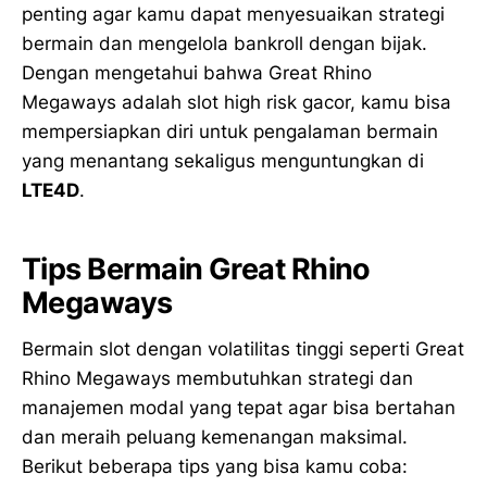
penting agar kamu dapat menyesuaikan strategi
bermain dan mengelola bankroll dengan bijak.
Dengan mengetahui bahwa Great Rhino
Megaways adalah slot high risk gacor, kamu bisa
mempersiapkan diri untuk pengalaman bermain
yang menantang sekaligus menguntungkan di
LTE4D
.
Tips Bermain Great Rhino
Megaways
Bermain slot dengan volatilitas tinggi seperti Great
Rhino Megaways membutuhkan strategi dan
manajemen modal yang tepat agar bisa bertahan
dan meraih peluang kemenangan maksimal.
Berikut beberapa tips yang bisa kamu coba: