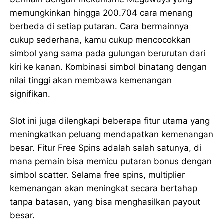
memungkinkan hingga 200.704 cara menang
berbeda di setiap putaran. Cara bermainnya
cukup sederhana, kamu cukup mencocokkan
simbol yang sama pada gulungan berurutan dari
kiri ke kanan. Kombinasi simbol binatang dengan
nilai tinggi akan membawa kemenangan
signifikan.
Slot ini juga dilengkapi beberapa fitur utama yang
meningkatkan peluang mendapatkan kemenangan
besar. Fitur Free Spins adalah salah satunya, di
mana pemain bisa memicu putaran bonus dengan
simbol scatter. Selama free spins, multiplier
kemenangan akan meningkat secara bertahap
tanpa batasan, yang bisa menghasilkan payout
besar.