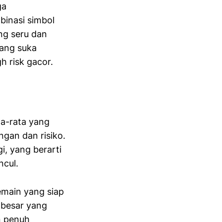
ga
inasi simbol
ng seru dan
yang suka
h risk gacor.
ta-rata yang
gan dan risiko.
i, yang berarti
ncul.
pemain yang siap
 besar yang
n penuh