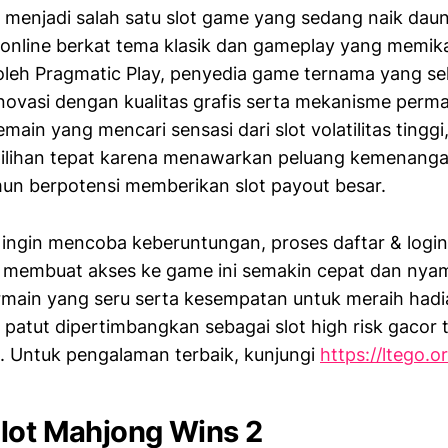
menjadi salah satu slot game yang sedang naik daun
online berkat tema klasik dan gameplay yang memikat
leh Pragmatic Play, penyedia game ternama yang sel
ovasi dengan kualitas grafis serta mekanisme perm
main yang mencari sensasi dari slot volatilitas tingg
 pilihan tepat karena menawarkan peluang kemenang
n berpotensi memberikan slot payout besar.
ingin mencoba keberuntungan, proses daftar & logi
membuat akses ke game ini semakin cepat dan nya
main yang seru serta kesempatan untuk meraih hadi
patut dipertimbangkan sebagai slot high risk gacor 
. Untuk pengalaman terbaik, kunjungi
https://ltego.o
lot Mahjong Wins 2