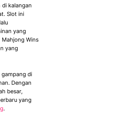
 di kalangan
. Slot ini
alu
ainan yang
i, Mahjong Wins
an yang
n gampang di
man. Dengan
ah besar,
terbaru yang
rg
.