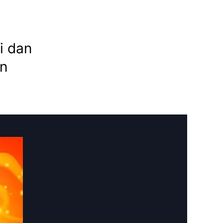
i dan
in