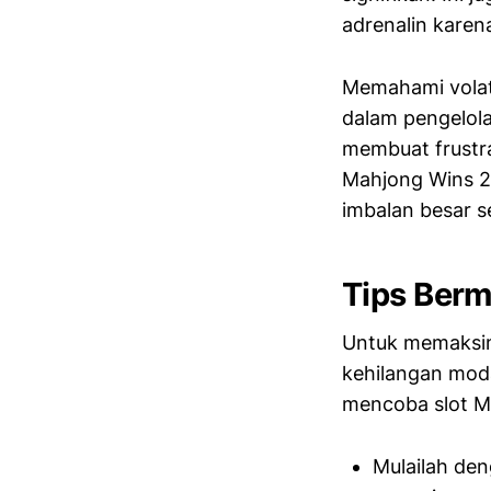
adrenalin karen
Memahami volati
dalam pengelol
membuat frustra
Mahjong Wins 2 
imbalan besar s
Tips Berm
Untuk memaksim
kehilangan moda
mencoba slot M
Mulailah den