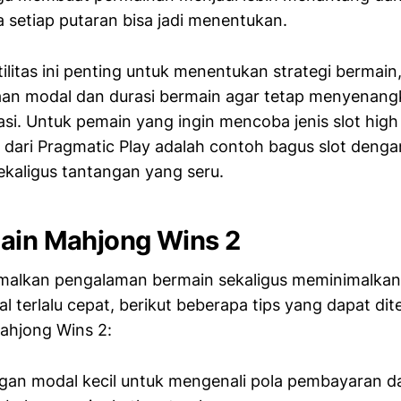
a setiap putaran bisa jadi menentukan.
litas ini penting untuk menentukan strategi bermain
aan modal dan durasi bermain agar tetap menyenang
si. Untuk pemain yang ingin mencoba jenis slot high 
dari Pragmatic Play adalah contoh bagus slot denga
ekaligus tantangan yang seru.
ain Mahjong Wins 2
alkan pengalaman bermain sekaligus meminimalkan 
l terlalu cepat, berikut beberapa tips yang dapat dit
ahjong Wins 2:
gan modal kecil untuk mengenali pola pembayaran da