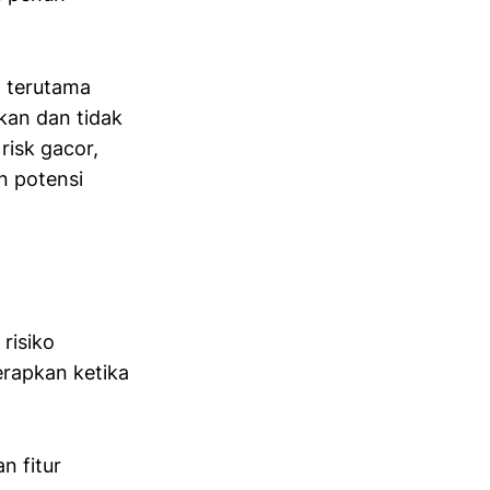
, terutama
kan dan tidak
risk gacor,
n potensi
risiko
erapkan ketika
n fitur