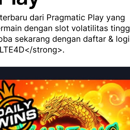
terbaru dari Pragmatic Play yang
in dengan slot volatilitas tingg
Coba sekarang dengan daftar & log
LTE4D</strong>.