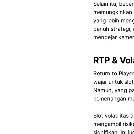
Selain itu, bebe
memungkinkan p
yang lebih men
penuh strategi
mengejar kemenan
RTP & Vola
Return to Playe
wajar untuk sl
Namun, yang pal
kemenangan mung
Slot volatilitas
mengambil risik
signifikan. Ini