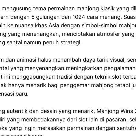
 mengusung tema permainan mahjong klasik yang d
dern dengan 5 gulungan dan 1024 cara menang. Sua
 ke nuansa khas Asia dengan simbol-simbol mahjong
kang yang menenangkan, menciptakan atmosfer yang
ng santai namun penuh strategi.
am dan animasi halus menambah daya tarik visual, se
ental yang menyenangkan meningkatkan pengalaman
ot ini menggabungkan tradisi dengan teknik slot terba
ak hanya menarik bagi penggemar mahjong tetapi ju
nsasi baru.
ang autentik dan desain yang menarik, Mahjong Wins
iri yang membedakannya dari slot lain di pasaran, s
eka yang ingin merasakan permainan dengan sentuh