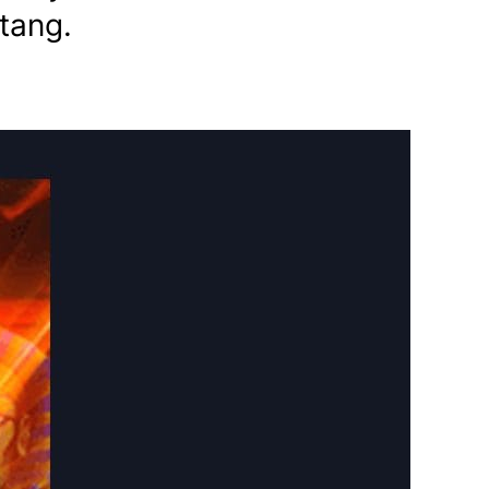
tang.