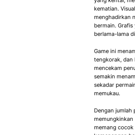
yang kental, me
kematian. Visua
menghadirkan n
bermain. Grafi
berlama-lama di
Game ini menamp
tengkorak, dan 
mencekam penuh
semakin menamb
sekadar permain
memukau.
Dengan jumlah pa
memungkinkan b
memang cocok b