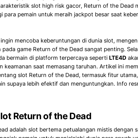
arakteristik slot high risk gacor, Return of the Dead
i para pemain untuk meraih jackpot besar saat kebe
ingin mencoba keberuntungan di dunia slot, mengena
n pada game Return of the Dead sangat penting. Selai
a bermain di platform terpercaya seperti
LTE4D
aka
 keamanan saat memasang taruhan. Artikel ini mem
tang slot Return of the Dead, termasuk fitur utama, R
ain supaya lebih efektif dan menguntungkan. Info resm
lot Return of the Dead
ead adalah slot bertema petualangan mistis dengan 