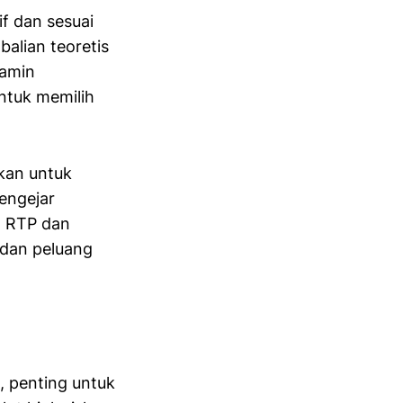
if dan sesuai
balian teoretis
jamin
untuk memilih
kan untuk
engejar
g RTP dan
 dan peluang
, penting untuk