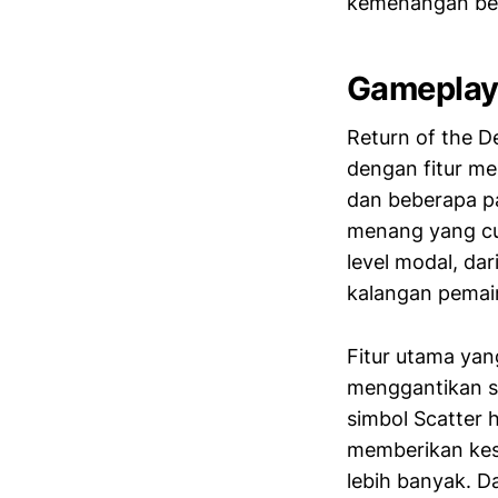
kemenangan besar
Gameplay 
Return of the 
dengan fitur me
dan beberapa pa
menang yang cu
level modal, dar
kalangan pemai
Fitur utama yan
menggantikan s
simbol Scatter 
memberikan ke
lebih banyak. D