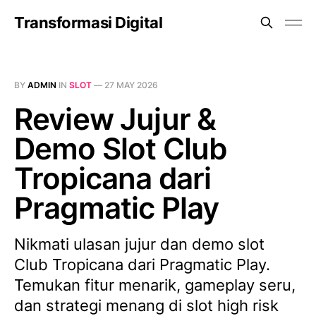
Transformasi Digital
BY
ADMIN
IN
SLOT
—
27 MAY 2026
Review Jujur &
Demo Slot Club
Tropicana dari
Pragmatic Play
Nikmati ulasan jujur dan demo slot
Club Tropicana dari Pragmatic Play.
Temukan fitur menarik, gameplay seru,
dan strategi menang di slot high risk