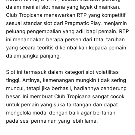
dalam menilai slot mana yang layak dimainkan.
Club Tropicana menawarkan RTP yang kompetitif
sesuai standar slot dari Pragmatic Play, menjamin
peluang pengembalian yang adil bagi pemain. RTP
ini menandakan berapa persen dari total taruhan
yang secara teoritis dikembalikan kepada pemain
dalam jangka panjang.
Slot ini termasuk dalam kategori slot volatilitas
tinggi. Artinya, kemenangan mungkin tidak sering
muncul, tetapi jika berhasil, hadiahnya cenderung
besar. Ini membuat Club Tropicana sangat cocok
untuk pemain yang suka tantangan dan dapat
mengelola modal dengan baik agar bertahan
pada sesi permainan yang lebih lama.