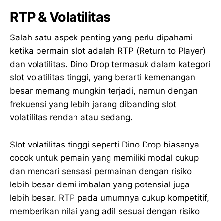
RTP & Volatilitas
Salah satu aspek penting yang perlu dipahami
ketika bermain slot adalah RTP (Return to Player)
dan volatilitas. Dino Drop termasuk dalam kategori
slot volatilitas tinggi, yang berarti kemenangan
besar memang mungkin terjadi, namun dengan
frekuensi yang lebih jarang dibanding slot
volatilitas rendah atau sedang.
Slot volatilitas tinggi seperti Dino Drop biasanya
cocok untuk pemain yang memiliki modal cukup
dan mencari sensasi permainan dengan risiko
lebih besar demi imbalan yang potensial juga
lebih besar. RTP pada umumnya cukup kompetitif,
memberikan nilai yang adil sesuai dengan risiko