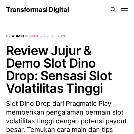
Transformasi Digital
BY
ADMIN
IN
SLOT
—
07 JUL 2026
Review Jujur &
Demo Slot Dino
Drop: Sensasi Slot
Volatilitas Tinggi
Slot Dino Drop dari Pragmatic Play
memberikan pengalaman bermain slot
volatilitas tinggi dengan potensi payout
besar. Temukan cara main dan tips