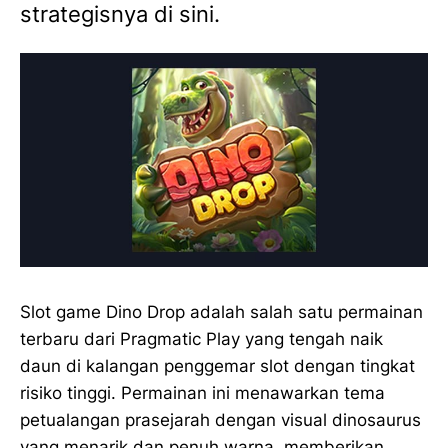
strategisnya di sini.
Slot game Dino Drop adalah salah satu permainan
terbaru dari Pragmatic Play yang tengah naik
daun di kalangan penggemar slot dengan tingkat
risiko tinggi. Permainan ini menawarkan tema
petualangan prasejarah dengan visual dinosaurus
yang menarik dan penuh warna, memberikan