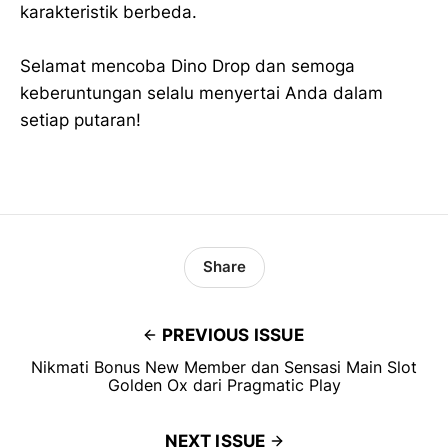
karakteristik berbeda.
Selamat mencoba Dino Drop dan semoga
keberuntungan selalu menyertai Anda dalam
setiap putaran!
Share
PREVIOUS ISSUE
Nikmati Bonus New Member dan Sensasi Main Slot
Golden Ox dari Pragmatic Play
NEXT ISSUE