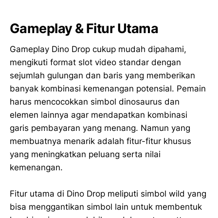
Gameplay & Fitur Utama
Gameplay Dino Drop cukup mudah dipahami,
mengikuti format slot video standar dengan
sejumlah gulungan dan baris yang memberikan
banyak kombinasi kemenangan potensial. Pemain
harus mencocokkan simbol dinosaurus dan
elemen lainnya agar mendapatkan kombinasi
garis pembayaran yang menang. Namun yang
membuatnya menarik adalah fitur-fitur khusus
yang meningkatkan peluang serta nilai
kemenangan.
Fitur utama di Dino Drop meliputi simbol wild yang
bisa menggantikan simbol lain untuk membentuk