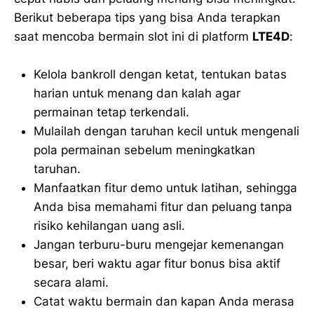
Berikut beberapa tips yang bisa Anda terapkan
saat mencoba bermain slot ini di platform
LTE4D
:
Kelola bankroll dengan ketat, tentukan batas
harian untuk menang dan kalah agar
permainan tetap terkendali.
Mulailah dengan taruhan kecil untuk mengenali
pola permainan sebelum meningkatkan
taruhan.
Manfaatkan fitur demo untuk latihan, sehingga
Anda bisa memahami fitur dan peluang tanpa
risiko kehilangan uang asli.
Jangan terburu-buru mengejar kemenangan
besar, beri waktu agar fitur bonus bisa aktif
secara alami.
Catat waktu bermain dan kapan Anda merasa