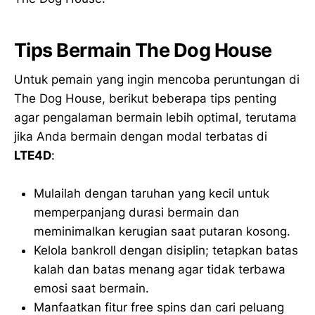
Tips Bermain The Dog House
Untuk pemain yang ingin mencoba peruntungan di
The Dog House, berikut beberapa tips penting
agar pengalaman bermain lebih optimal, terutama
jika Anda bermain dengan modal terbatas di
LTE4D
:
Mulailah dengan taruhan yang kecil untuk
memperpanjang durasi bermain dan
meminimalkan kerugian saat putaran kosong.
Kelola bankroll dengan disiplin; tetapkan batas
kalah dan batas menang agar tidak terbawa
emosi saat bermain.
Manfaatkan fitur free spins dan cari peluang