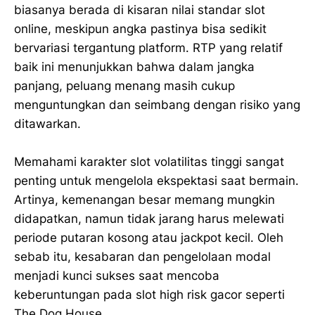
biasanya berada di kisaran nilai standar slot
online, meskipun angka pastinya bisa sedikit
bervariasi tergantung platform. RTP yang relatif
baik ini menunjukkan bahwa dalam jangka
panjang, peluang menang masih cukup
menguntungkan dan seimbang dengan risiko yang
ditawarkan.
Memahami karakter slot volatilitas tinggi sangat
penting untuk mengelola ekspektasi saat bermain.
Artinya, kemenangan besar memang mungkin
didapatkan, namun tidak jarang harus melewati
periode putaran kosong atau jackpot kecil. Oleh
sebab itu, kesabaran dan pengelolaan modal
menjadi kunci sukses saat mencoba
keberuntungan pada slot high risk gacor seperti
The Dog House.