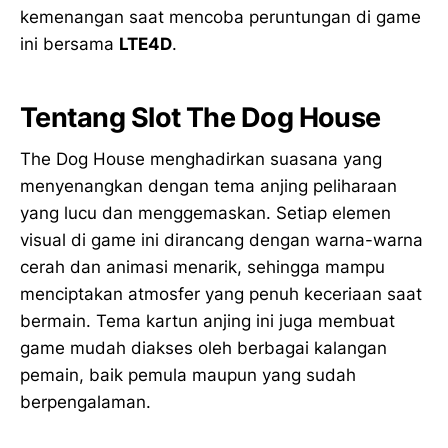
kemenangan saat mencoba peruntungan di game
ini bersama
LTE4D
.
Tentang Slot The Dog House
The Dog House menghadirkan suasana yang
menyenangkan dengan tema anjing peliharaan
yang lucu dan menggemaskan. Setiap elemen
visual di game ini dirancang dengan warna-warna
cerah dan animasi menarik, sehingga mampu
menciptakan atmosfer yang penuh keceriaan saat
bermain. Tema kartun anjing ini juga membuat
game mudah diakses oleh berbagai kalangan
pemain, baik pemula maupun yang sudah
berpengalaman.