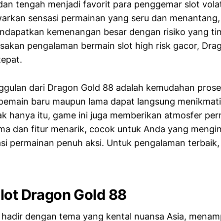
an tengah menjadi favorit para penggemar slot volatil
arkan sensasi permainan yang seru dan menantang, 
dapatkan kemenangan besar dengan risiko yang tin
sakan pengalaman bermain slot high risk gacor, Dra
tepat.
ggulan dari Dragon Gold 88 adalah kemudahan proses
emain baru maupun lama dapat langsung menikmati
dak hanya itu, game ini juga memberikan atmosfer pe
a dan fitur menarik, cocok untuk Anda yang mengin
si permainan penuh aksi. Untuk pengalaman terbaik,
lot Dragon Gold 88
 hadir dengan tema yang kental nuansa Asia, menamp