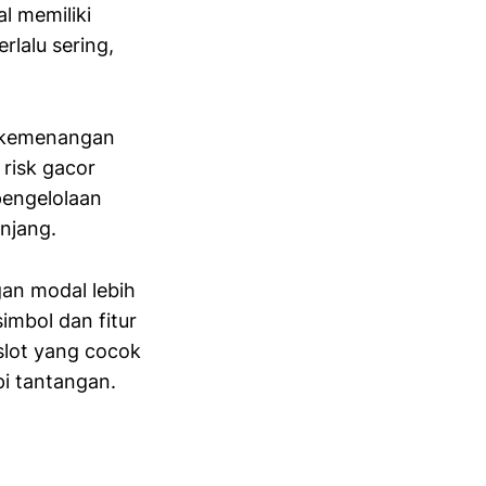
l memiliki
rlalu sering,
ar kemenangan
risk gacor
pengelolaan
njang.
ngan modal lebih
imbol dan fitur
slot yang cocok
i tantangan.