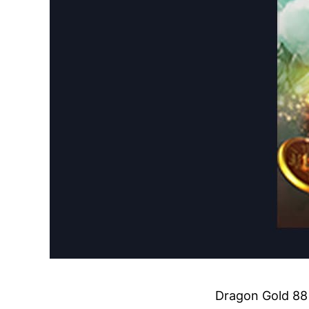
Dragon Gold 88