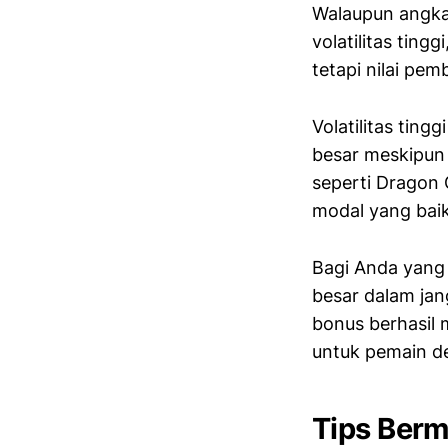
Walaupun angka 
volatilitas ting
tetapi nilai pe
Volatilitas tin
besar meskipun
seperti Dragon
modal yang baik
Bagi Anda yang b
besar dalam jan
bonus berhasil 
untuk pemain d
Tips Berm