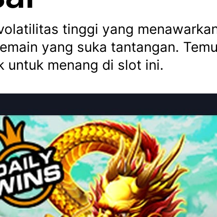
volatilitas tinggi yang menawarka
pemain yang suka tantangan. Tem
k untuk menang di slot ini.