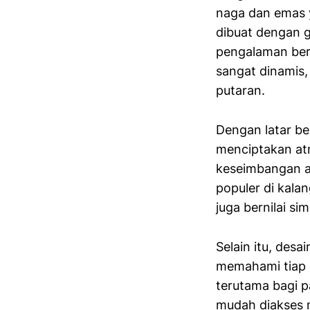
naga dan emas 
dibuat dengan 
pengalaman ber
sangat dinamis
putaran.
Dengan latar be
menciptakan at
keseimbangan a
populer di kala
juga bernilai sim
Selain itu, des
memahami tiap 
terutama bagi 
mudah diakses 