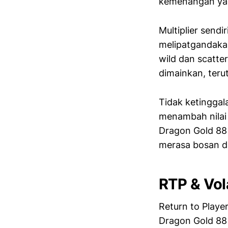
kemenangan yan
Multiplier send
melipatgandakan
wild dan scatte
dimainkan, teru
Tidak ketinggal
menambah nilai 
Dragon Gold 88
merasa bosan d
RTP & Vola
Return to Playe
Dragon Gold 88 