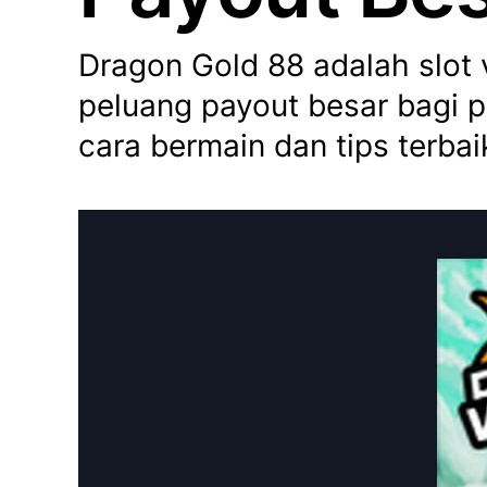
Dragon Gold 88 adalah slot 
peluang payout besar bagi 
cara bermain dan tips terbai