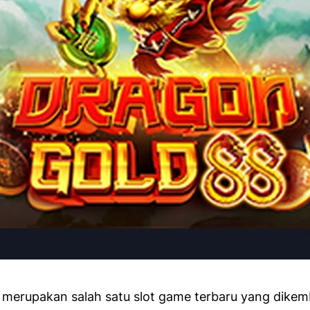
 merupakan salah satu slot game terbaru yang dike