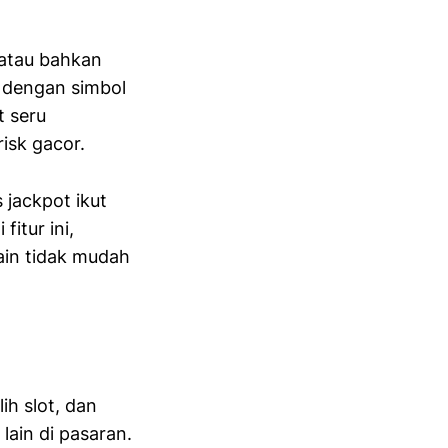
 atau bahkan
n dengan simbol
t seru
isk gacor.
 jackpot ikut
itur ini,
in tidak mudah
ih slot, dan
ain di pasaran.